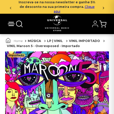
Inscreva-se na nossa newsletter e ganhe 5%
de desconto na sua primeira compra.
Clique
aqui
MÚSICA
LP | VINIL
VINIL IMPORTADO
VINIL Maroon 5 - Overexposed - Importado
Importado