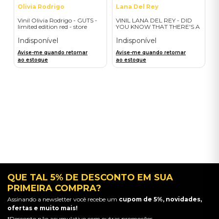
Olivia Rodrigo
Lana Del Rey
Vinil Olivia Rodrigo - GUTS -
VINIL LANA DEL REY - DID
limited edition red - store
YOU KNOW THAT THERE'S A
exclusive - Importado
TUNNEL UNDER OCEAN
BLVD (ALT COVER EXPLICIT/
Indisponível
Indisponível
2LP) - IMPORTADO
Avise-me quando retornar
Avise-me quando retornar
ao estoque
ao estoque
QUE TAL 5% DE DESCONTO EM SUA
PRIMEIRA COMPRA?
Assinando a newsletter você recebe um
cupom de 5%, novidades,
ofertas e muito mais!
*Desconto não acumulativo com outras promoções.