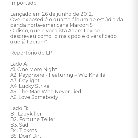
Importado 

Lançado em 26 de junho de 2012, 
Overexposed é o quarto álbum de estúdio da 
banda norte-americana Maroon 5. 

O disco, que o vocalista Adam Levine 
descreveu como "o mais pop e diversificado 
que já fizeram". 

Repertório do LP: 

Lado A: 

A1. One More Night 

A2. Payphone - Featuring – Wiz Khalifa 

A3. Daylight 

A4. Lucky Strike 

A5. The Man Who Never Lied 

A6. Love Somebody 

Lado B: 

B1. Ladykiller 

B2. Fortune Teller 

B3. Sad 

B4. Tickets 

B5. Doin' Dirt 
