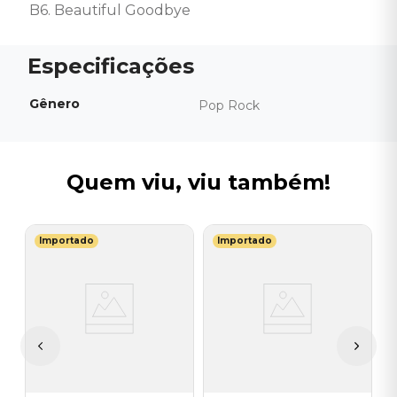
B6. Beautiful Goodbye
Gênero
Pop Rock
Quem viu, viu também!
Importado
Importado
J
ad
V
H
I
A
a