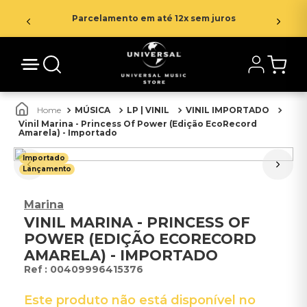
Parcelamento em até 12x sem juros
MÚSICA
LP | VINIL
VINIL IMPORTADO
Vinil Marina - Princess Of Power (Edição EcoRecord
Amarela) - Importado
Importado
Lançamento
Marina
VINIL MARINA - PRINCESS OF
POWER (EDIÇÃO ECORECORD
AMARELA) - IMPORTADO
:
00409996415376
Este produto não está disponível no