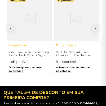
Importado
Importado
C
a
V
G
2
I
A
a
Troye Sivan
Donald Byrd
Vinil Troye Sivan - Something
Vinil Donald Byrd - Live:
To Give Each Other + Signed
Cookin' with Blue Note at
Postcard - Importado
Montreux (LP) - Importado
Indisponível
Indisponível
Avise-me quando retornar
Avise-me quando retornar
ao estoque
ao estoque
QUE TAL 5% DE DESCONTO EM SUA
PRIMEIRA COMPRA?
Assinando a newsletter você recebe um
cupom de 5%, novidades,