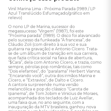
Vinil Marina Lima - Próxima Parada (1989 / LP 
Azul Translúcido Esfumaçado/gráfico em 
relevo) 

O nono LP de Marina, sucessor do 
megassucesso “Virgem” (1987), foi este 
“Próxima parada” (1989). O disco foi alavancado 
pelo sucesso da funkeada “À francesa”, de 
Cláudio Zoli (com direito à sua voz e sua 
guitarra na gravação) e Antonio Cícero. Trata-
se de um álbum de transição em sua carreira, 
que fazia crítica social na faixa de abertura, 
“$Cara”, dela com Antonio Cícero, e trazia, como 
sempre, pérolas pop românticas, tais como 
“Dois elefantes”, do “paralama” Herbert Vianna; 
“Encarando você”, outra dos irmãos Marina e 
Cícero, e “Extravios”, de Dalto e Cícero. 

A cantora surpreende numa versão 
melancólica e pop do clássico “Garota de 
Ipanema”, de Tom Jobim e Vinicius de Moraes, 
acompanhada dos teclados de Luiz Avellar, 
uma faixa que, no ano seguinte, com a 
inauguração da MTV brasileira, ganhou nova 