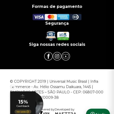
Formas de pagamento
Segurança
Siga nossas redes sociais
© COPYRIGHT 2019 | Universal Music Brasil | Infra
Commerce - Av. Hélio Ossamu Daikuara, 1445 |
EMBU DAS ARTES – SÃO PAULO - CEP: 06807-000
CNPJ: 00.952.789/0009-38
Powered by
Developed by