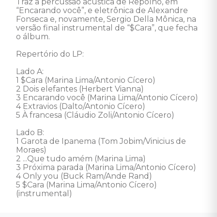
Traz a percussão acústica de Repolho, em 
“Encarando você”, e eletrônica de Alexandre 
Fonseca e, novamente, Sergio Della Mônica, na 
versão final instrumental de “$Cara”, que fecha 
o álbum.

Repertório do LP: 

Lado A: 

1 $Cara (Marina Lima/Antonio Cícero)

2 Dois elefantes (Herbert Vianna)

3 Encarando você (Marina Lima/Antonio Cícero)

4 Extravios (Dalto/Antonio Cícero)

5 À francesa (Cláudio Zoli/Antonio Cícero)

Lado B: 

1 Garota de Ipanema (Tom Jobim/Vinicius de 
Moraes)

2 ...Que tudo amém (Marina Lima)

3 Próxima parada (Marina Lima/Antonio Cícero)

4 Only you (Buck Ram/Ande Rand)

5 $Cara (Marina Lima/Antonio Cícero) 
(instrumental)