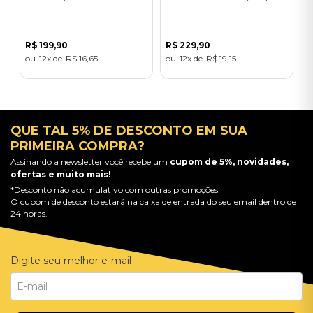
R$
199
,
90
R$
229
,
90
12
R$
16
,
65
12
R$
19
,
15
QUE TAL 5% DE DESCONTO EM SUA
PRIMEIRA COMPRA?
Assinando a newsletter você recebe um
cupom de 5%, novidades,
ofertas e muito mais!
*Desconto não acumulativo com outras promoções.
O cupom de desconto estará na caixa de entrada do seu email dentro de
24 horas.
Digite seu melhor e-mail