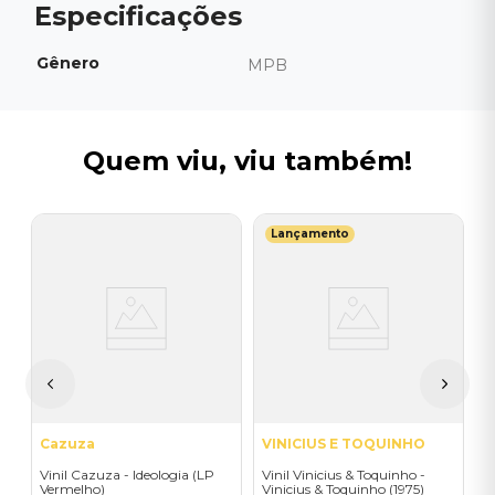
Gênero
MPB
Quem viu, viu também!
Lançamento
S
Vi
(
R
Cazuza
VINICIUS E TOQUINHO
Vinil Cazuza - Ideologia (LP
Vinil Vinicius & Toquinho -
Vermelho)
Vinicius & Toquinho (1975)