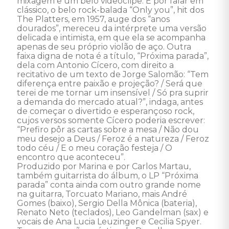
mixagem e um belo videoclipe. E por falar em 
clássico, o belo rock-balada “Only you”, hit dos 
The Platters, em 1957, auge dos “anos 
dourados”, mereceu da intérprete uma versão 
delicada e intimista, em que ela se acompanha 
apenas de seu próprio violão de aço. Outra 
faixa digna de nota é a título, “Próxima parada”, 
dela com Antonio Cícero, com direito a 
recitativo de um texto de Jorge Salomão: “Tem 
diferença entre paixão e projeção? / Será que 
terei de me tornar um insensível / Só pra suprir 
a demanda do mercado atual?”, indaga, antes 
de começar o divertido e esperançoso rock, 
cujos versos somente Cícero poderia escrever: 
“Prefiro pôr as cartas sobre a mesa / Não dou 
meu desejo a Deus / Feroz é a natureza / Feroz 
todo céu / E o meu coração festeja / O 
encontro que aconteceu”. 

Produzido por Marina e por Carlos Martau, 
também guitarrista do álbum, o LP “Próxima 
parada” conta ainda com outro grande nome 
na guitarra, Torcuato Mariano, mais André 
Gomes (baixo), Sergio Della Mônica (bateria), 
Renato Neto (teclados), Leo Gandelman (sax) e 
vocais de Ana Lucia Leuzinger e Cecilia Spyer. 