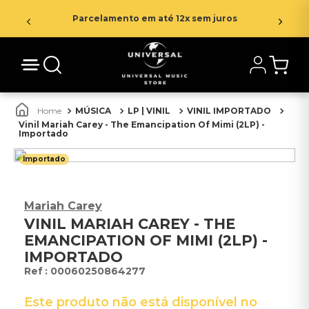
Parcelamento em até 12x sem juros
MÚSICA
LP | VINIL
VINIL IMPORTADO
Vinil Mariah Carey - The Emancipation Of Mimi (2LP) -
Importado
Importado
Mariah Carey
VINIL MARIAH CAREY - THE
EMANCIPATION OF MIMI (2LP) -
IMPORTADO
:
00060250864277
Este produto não está disponível no