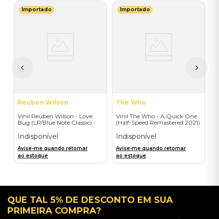
Importado
Importado
H
V
W
I
I
A
a
Reuben Wilson
The Who
Vinil Reuben Wilson - Love
Vinil The Who - A Quick One
Bug (LP/Blue Note Classic) -
(Half-Speed Remastered 2021)
Importado
- Importado
Indisponível
Indisponível
Avise-me quando retornar
Avise-me quando retornar
ao estoque
ao estoque
QUE TAL 5% DE DESCONTO EM SUA
PRIMEIRA COMPRA?