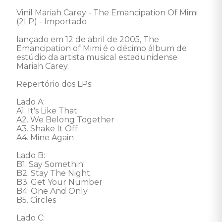
Vinil Mariah Carey - The Emancipation Of Mimi 
(2LP) - Importado 

lançado em 12 de abril de 2005, The 
Emancipation of Mimi é o décimo álbum de 
estúdio da artista musical estadunidense 
Mariah Carey. 

Repertório dos LPs: 

Lado A: 

A1. It's Like That

A2. We Belong Together

A3. Shake It Off

A4. Mine Again

Lado B: 

B1. Say Somethin'

B2. Stay The Night

B3. Get Your Number

B4. One And Only

B5. Circles 

Lado C: 
