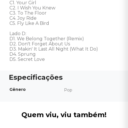
C1. Your Girl

C2. I Wish You Knew

C3. To The Floor

C4. Joy Ride

C5. Fly Like A Bird 

Lado D: 

D1. We Belong Together (Remix)

D2. Don't Forget About Us

D3. Makin' It Last All Night (What It Do)

D4. Sprung

D5. Secret Love
Gênero
Pop
Quem viu, viu também!