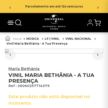
Parcelamento em até 12x sem juros
MÚSICA
LP | VINIL
VINIL NACIONAL
Vinil Maria Bethânia - A Tua Presença
Maria Bethânia
VINIL MARIA BETHÂNIA - A TUA
PRESENÇA
:
26060257714579
Este produto não está disponível no
momento