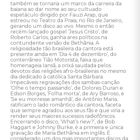
também se tornaria um marco da carreira da 
baiana ao dar nome ao seu cultuado 
espetáculo dirigido por Fauzi Arap, que 
estreou no Teatro da Praia, no Rio de Janeiro, 
gerando um disco ao vivo. Mesmo o então 
recém-lançado gospel ‘Jesus Cristo’, de 
Roberto Carlos, ganha ares políticos na 
contundente versão de Bethânia. A 
religiosidade tão brasileira da cantora está 
presente ainda em ‘Dia 4 de dezembro’, do 
conterrâneo Tião Motorista, faixa que 
homenageia Iansã, a orixá saudada pelos 
devotos das religiões afro-brasileiras no mesmo 
dia dedicado à católica Santa Bárbara. 
Impecáveis regravações dos sambas-canção 
‘Olhe o tempo passando’, de Dolores Duran e 
Edson Borges, ‘Folha morta’, de Ary Barroso, e 
‘Se eu morresse amanhã’, de Antônio Maria, 
ratificam o lado romântico da cantora, faceta 
que sempre agradou aos seus fãs e que viria a 
render seus maiores sucessos radiofônicos. 
Encerrando o disco, ‘What’s new?’, de Bob 
Haggart e Johnny Burke, é a primeira e única 
gravação de Maria Bethânia em inglês. É 
considerado um dos mais importantes discos da 