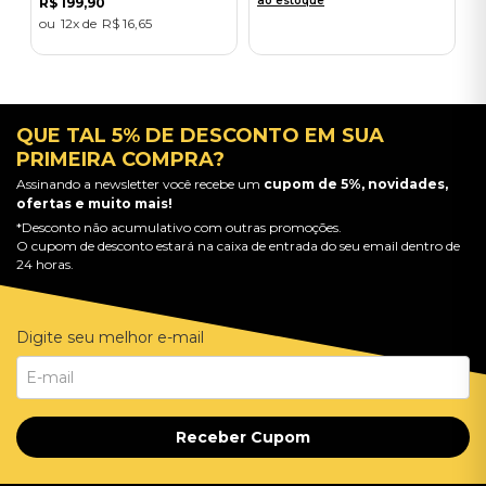
ao estoque
R$
199
,
90
12
R$
16
,
65
QUE TAL 5% DE DESCONTO EM SUA
PRIMEIRA COMPRA?
Assinando a newsletter você recebe um
cupom de 5%, novidades,
ofertas e muito mais!
*Desconto não acumulativo com outras promoções.
O cupom de desconto estará na caixa de entrada do seu email dentro de
24 horas.
Digite seu melhor e-mail
Receber Cupom