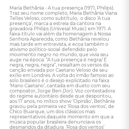
Maria Bethânia - A tua presença (1971, Philips). 
Traz seu nome completo, Maria Bethânia Viana 
Telles Veloso, como subtítulo,  o disco ‘A tua 
presença’, marca a estreia da cantora na 
gravadora Philips (Univesal Music) em 1971. A 
faixa-título vai além da homenagem à Nossa 
Senhora Aparecida, como Bethânia revelou 
mais tarde em entrevista, e ecoa também o 
ativismo político-social defendido pelo 
movimento negro no mundo, que vivia seu 
auge na época: “A tua presença é negra/ É 
negra, negra, negra”, ressaltam os versos da 
canção enviada por Caetano Veloso de seu 
exílio em Londres. A volta do irmão famoso ao 
solo brasileiro é o desejo explicitado na faixa 
‘Mano Caetano’, cantada em dueto com seu 
compositor, Jorge Ben (Jor). Voz contestadora 
do regime autoritário desde que despontou, 
aos 17 anos, no mítico show ‘Opinião’, Bethânia 
gravou pela primeira vez ‘Rosa dos ventos’, de 
Chico Buarque, um dos clássicos mais 
representativos daquele momento em que a 
música popular brasileira denunciava os 
desmandos da ditadura. ‘Rosa dos ventos’ 