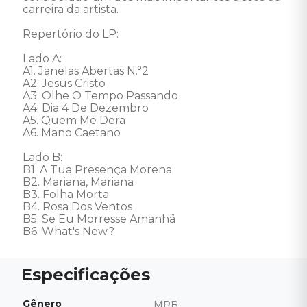
carreira da artista. 

Repertório do LP: 

Lado A: 

A1. Janelas Abertas N.°2 

A2. Jesus Cristo 

A3. Olhe O Tempo Passando 

A4. Dia 4 De Dezembro 

A5. Quem Me Dera 

A6. Mano Caetano 

Lado B: 

B1. A Tua Presença Morena 

B2. Mariana, Mariana 

B3. Folha Morta 

B4. Rosa Dos Ventos 

B5. Se Eu Morresse Amanhã 

B6. What's New?
Gênero
MPB