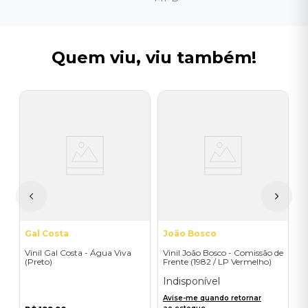
Quem viu, viu também!
C
V
B
M
I
A
a
Gal Costa
João Bosco
Vinil Gal Costa - Água Viva
Vinil João Bosco - Comissão de
(Preto)
Frente (1982 / LP Vermelho)
Indisponível
Avise-me quando retornar