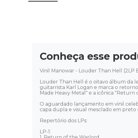
Conheça esse prod
Vinil Manowar - Louder Than Hell (2LP E
Louder Than Hell é o oitavo álbum da 
guitarrista Karl Logan e marca o retorno
Made Heavy Metal" e a icônica "Return of
O aguardado lançamento em vinil celebr
capa dupla e visual mesclado em preto e
Repertório dos LPs: 

LP-1:

1. Return of the Warlord
