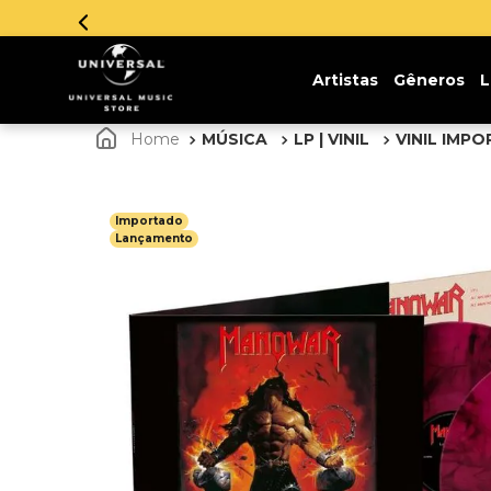
Parcelamento em até 12x sem juros. Aprove
Artistas
Gêneros
L
MÚSICA
LP | VINIL
VINIL IMP
Importado
Lançamento