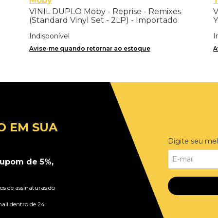
Moby
VINIL DUPLO Moby - Reprise - Remixes
V
(Standard Vinyl Set - 2LP) - Importado
Y
Indisponível
I
Avise-me quando retornar ao estoque
A
O EM SUA
Digite seu mel
upom de 5%,
s de assinaturas do
ail dentro de 24