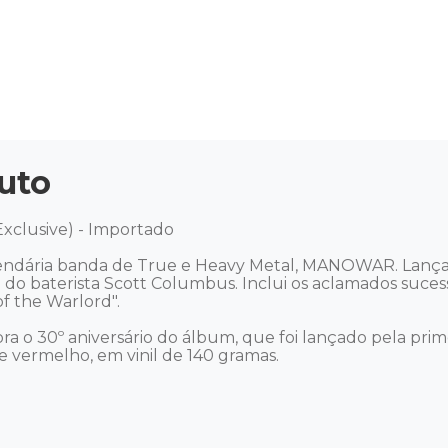
uto
xclusive) - Importado

lendária banda de True e Heavy Metal, MANOWAR. Lança
 do baterista Scott Columbus. Inclui os aclamados sucess
 the Warlord". 

a o 30º aniversário do álbum, que foi lançado pela pri
 vermelho, em vinil de 140 gramas.
