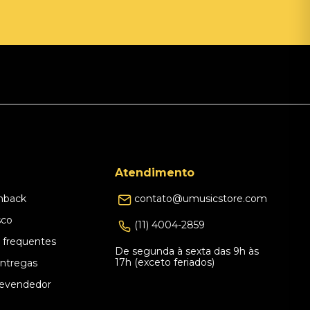
Atendimento
hback
contato@umusicstore.com
sco
(11) 4004-2859
 frequentes
De segunda à sexta das 9h às
17h (exceto feriados)
Entregas
evendedor