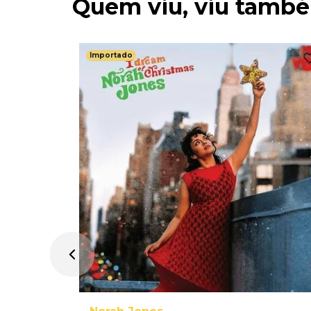
Quem viu, viu tamb
Importado
 Of
Flesh -