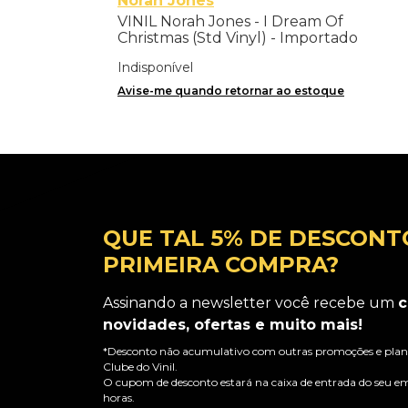
Norah Jones
VINIL Norah Jones - I Dream Of
Christmas (Std Vinyl) - Importado
Indisponível
Avise-me quando retornar ao estoque
QUE TAL 5% DE DESCONT
PRIMEIRA COMPRA?
Assinando a newsletter você recebe um
c
novidades, ofertas e muito mais!
*Desconto não acumulativo com outras promoções e plano
Clube do Vinil.
O cupom de desconto estará na caixa de entrada do seu em
horas.