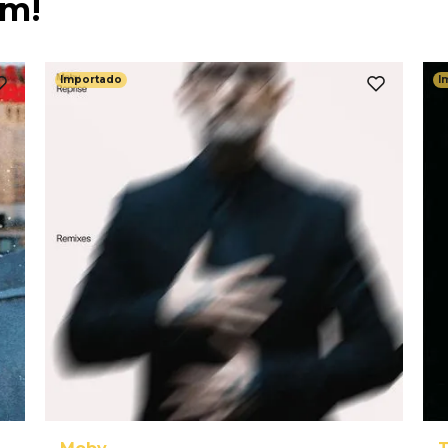
ém!
Importado
I