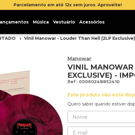
ite!
ançamentos
Música
Vestuário
Acessórios
ORTADO
Vinil Manowar - Louder Than Hell (2LP Exclusive
Manowar
VINIL MANOWAR 
EXCLUSIVE) - I
:
00060248852410
Este produto não está dis
Quero saber quando estiver disp