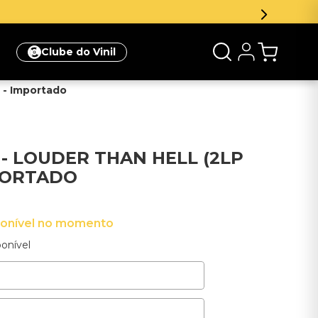
Inscreva-se na newsle
Clube do Vinil
) - Importado
- LOUDER THAN HELL (2LP
MPORTADO
ponível no momento
onível