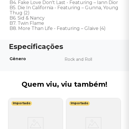
B4. Fake Love Don't Last - Featuring – Iann Dior 

B5. Die In California - Featuring – Gunna, Young 
Thug (2) 

B6. Sid & Nancy 

B7. Twin Flame 

B8. More Than Life - Featuring – Glaive (4)
Gênero
Rock and Roll
Quem viu, viu também!
Importado
Importado
R
V
A
D
I