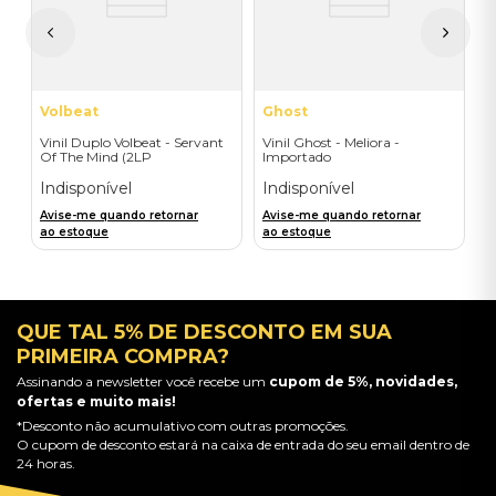
A
a
Volbeat
Ghost
Vinil Duplo Volbeat - Servant
Vinil Ghost - Meliora -
Of The Mind (2LP
Importado
Orange/Blue / D2C) -
Importado
Indisponível
Indisponível
Avise-me quando retornar
Avise-me quando retornar
ao estoque
ao estoque
QUE TAL 5% DE DESCONTO EM SUA
PRIMEIRA COMPRA?
Assinando a newsletter você recebe um
cupom de 5%, novidades,
ofertas e muito mais!
*Desconto não acumulativo com outras promoções.
O cupom de desconto estará na caixa de entrada do seu email dentro de
24 horas.