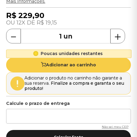
Mais Informações.
R$
229
,
90
12
R$
19
,
15
－
＋
Poucas unidades restantes
Adicionar ao carrinho
Adicionar o produto no carrinho não garante a
sua reserva.
Finalize a compra e garanta o seu
produto!
Não sei meu CEP