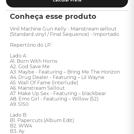
Conheça esse produto
Vinil Machine Gun Kelly - Mainstream sellout 
(Standard vinyl / Final Sequence) - Importado 

Repertório do LP:

Lado A:

A1. Born With Horns 

A2. God Save Me 

A3. Maybe - Featuring – Bring Me The Horizon 

A4. Drug Dealer - Featuring – Lil Wayne 

A5. Wall Of Fame (Interlude) 

A6. Mainstream Sellout 

A7. Make Up Sex - Featuring – blackbear 

A8. Emo Girl - Featuring – Willow (52) 

A9. 5150 

Lado B: 

B1. Papercuts (Album Edit) 

B2. WW4 

B3. Ay 
