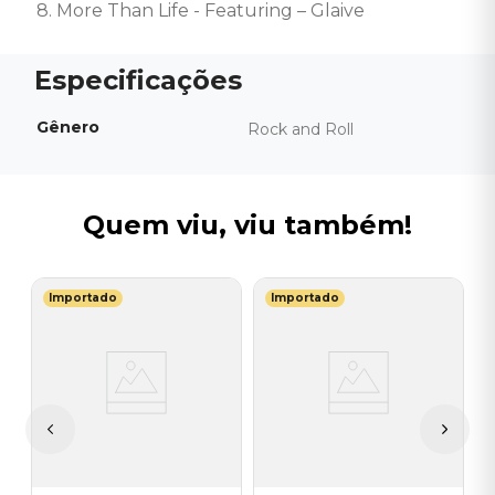
8. More Than Life - Featuring – Glaive
Gênero
Rock and Roll
Quem viu, viu também!
Importado
Importado
B
V
C
I
I
A
a