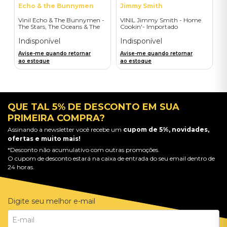
Echo & the Bunnymen
Jimmy Smith
Vinil Echo & The Bunnymen -
VINIL Jimmy Smith - Home
The Stars, The Oceans & The
Cookin'- Importado
Moon (Double Vinyl Standard)
- Importado
Indisponível
Indisponível
Avise-me quando retornar
Avise-me quando retornar
ao estoque
ao estoque
QUE TAL 5% DE DESCONTO EM SUA
PRIMEIRA COMPRA?
Assinando a newsletter você recebe um
cupom de 5%, novidades,
ofertas e muito mais!
*Desconto não acumulativo com outras promoções.
O cupom de desconto estará na caixa de entrada do seu email dentro de
24 horas.
Digite seu melhor e-mail