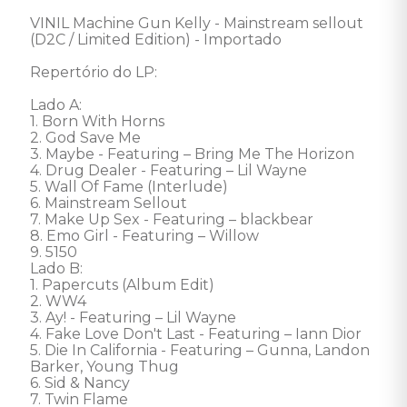
VINIL Machine Gun Kelly - Mainstream sellout 
(D2C / Limited Edition) - Importado

Repertório do LP:

Lado A:

1. Born With Horns

2. God Save Me

3. Maybe - Featuring – Bring Me The Horizon

4. Drug Dealer - Featuring – Lil Wayne

5. Wall Of Fame (Interlude)

6. Mainstream Sellout

7. Make Up Sex - Featuring – blackbear

8. Emo Girl - Featuring – Willow 

9. 5150

Lado B:

1. Papercuts (Album Edit)

2. WW4

3. Ay! - Featuring – Lil Wayne

4. Fake Love Don't Last - Featuring – Iann Dior

5. Die In California - Featuring – Gunna, Landon 
Barker, Young Thug 

6. Sid & Nancy

7. Twin Flame
