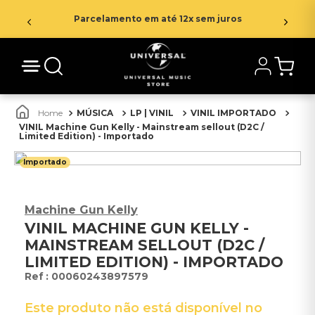
Parcelamento em até 12x sem juros
MÚSICA
LP | VINIL
VINIL IMPORTADO
VINIL Machine Gun Kelly - Mainstream sellout (D2C /
Limited Edition) - Importado
Importado
Machine Gun Kelly
VINIL MACHINE GUN KELLY -
MAINSTREAM SELLOUT (D2C /
LIMITED EDITION) - IMPORTADO
:
00060243897579
Este produto não está disponível no