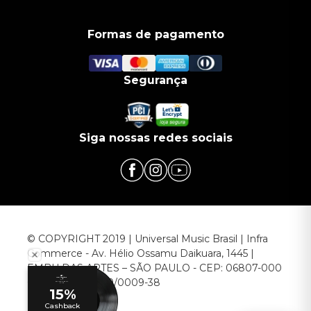
Formas de pagamento
Segurança
Siga nossas redes sociais
© COPYRIGHT 2019 | Universal Music Brasil | Infra
Commerce - Av. Hélio Ossamu Daikuara, 1445 |
EMBU DAS ARTES – SÃO PAULO - CEP: 06807-000
CNPJ: 00.952.789/0009-38