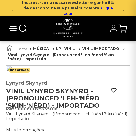
Inscreva-se na nossa newsletter e ganhe 5%
de desconto na sua primeira compra.
Clique
aqui
MÚSICA
LP | VINIL
VINIL IMPORTADO
Vinil Lynyrd Skynyrd - (Pronounced 'Leh-'nérd 'Skin-
'nérd) - Importado
Importado
Lynyrd Skynyrd
VINIL LYNYRD SKYNYRD -
(PRONOUNCED 'LEH-'NÉRD
'SKIN-'NÉRD) - IMPORTADO
:
00060075355016
Vinil Lynyrd Skynyrd - (Pronounced 'Leh-'nérd 'Skin-'nérd) -
Importado
Mais Informações.