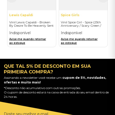
Lewis Capaldi
Spice Girls
Vinil Lewis Capaldi - Broken
Vinil Spice Girl - Spice (25th
By Desire To Be Heavenly Sent
Anniversary / Scary Green /
(Exclusive LP) - Importado
1LP) - Importado
Indisponível
Indisponível
Avise-me quando retornar
Avise-me quando retornar
ao estoque
ao estoque
QUE TAL 5% DE DESCONTO EM SUA
PRIMEIRA COMPRA?
Assinando a newsletter você recebe um
cupom de 5%, novidades,
ofertas e muito mais!
*Desconto não acumulativo com outras promoções.
O cupom de desconto estará na caixa de entrada do seu email dentro de
24 horas.
Digite seu melhor e-mail