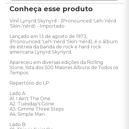
Conheça esse produto
Vinil Lynyrd Skynyrd - (Pronounced 'Leh-'nérd 
'Skin-'nérd) - Importado

Lançado em 13 de agosto de 1973, 
(Pronounced 'Leh-'nérd 'Skin-'nérd), é o álbum 
de estreia da banda de rock e hard rock 
americana Lynyrd Skynyrd. 

Apareceu em diversas edições da Rolling 
Stone, lista dos 500 Maiores Álbuns de Todos os 
Tempos.

Repertório do LP:

Lado A:

A1. I Ain't The One 

A2. Tuesday's Gone 

A3. Gimme Three Steps 

A4. Simple Man 

Lado B: 
