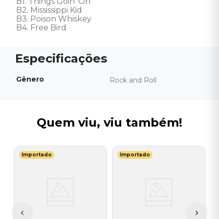
B1. Things Goin' On 

B2. Mississippi Kid 

B3. Poison Whiskey 

B4. Free Bird
Gênero
Rock and Roll
Quem viu, viu também!
Importado
Importado
L
V
do
-
(
-
I
A
a