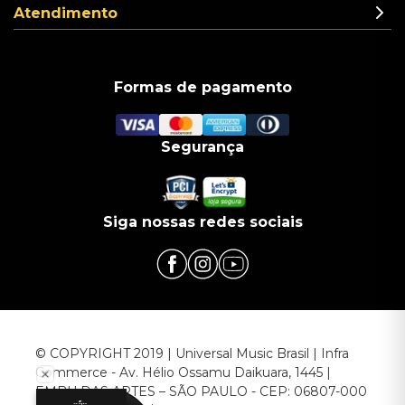
Atendimento
Formas de pagamento
Segurança
Siga nossas redes sociais
© COPYRIGHT 2019 | Universal Music Brasil | Infra
Commerce - Av. Hélio Ossamu Daikuara, 1445 |
EMBU DAS ARTES – SÃO PAULO - CEP: 06807-000