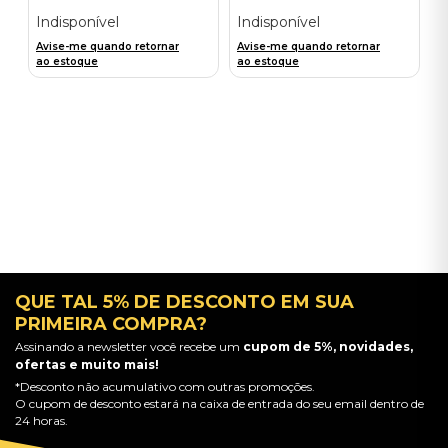
Orange/Blue / D2C) -
Importado
Importado
Indisponível
Indisponível
Avise-me quando retornar
Avise-me quando retornar
ao estoque
ao estoque
QUE TAL 5% DE DESCONTO EM SUA
PRIMEIRA COMPRA?
Assinando a newsletter você recebe um
cupom de 5%, novidades,
ofertas e muito mais!
*Desconto não acumulativo com outras promoções.
O cupom de desconto estará na caixa de entrada do seu email dentro de
24 horas.