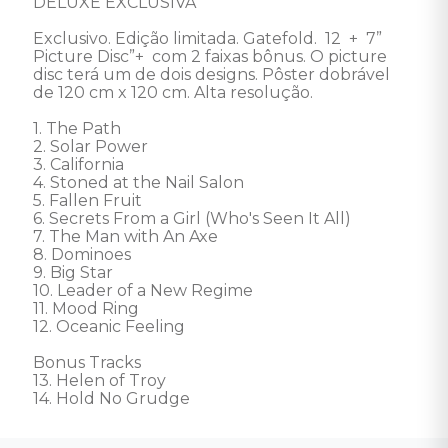
DELUXE EXCLUSIVA

Exclusivo. Edição limitada. Gatefold.  12  +  7” 
Picture Disc”+  com 2 faixas bônus. O picture 
disc terá um de dois designs. Pôster dobrável 
de 120 cm x 120 cm. Alta resolução. 

1. The Path 

2. Solar Power 

3. California 

4. Stoned at the Nail Salon 

5. Fallen Fruit 

6. Secrets From a Girl (Who's Seen It All) 

7. The Man with An Axe 

8. Dominoes 

9. Big Star 

10. Leader of a New Regime 

11. Mood Ring 

12. Oceanic Feeling 

Bonus Tracks

13. Helen of Troy 

14. Hold No Grudge