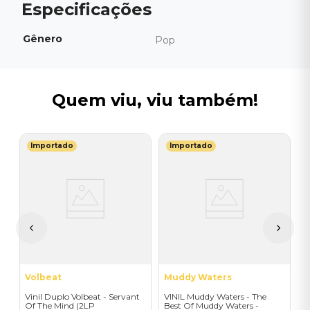
Gênero
Pop
Quem viu, viu também!
Importado
Importado
R
V
I
 -
I
A
a
Volbeat
Muddy Waters
Vinil Duplo Volbeat - Servant
VINIL Muddy Waters - The
Of The Mind (2LP
Best Of Muddy Waters -