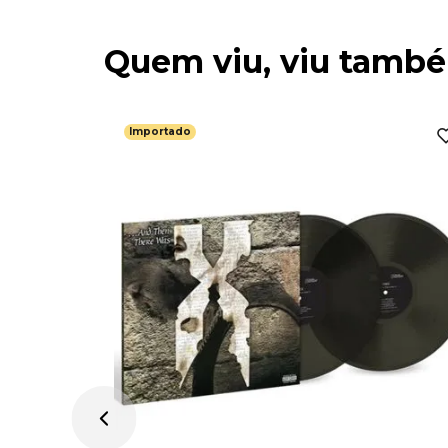
Quem viu, viu tamb
Importado
es -