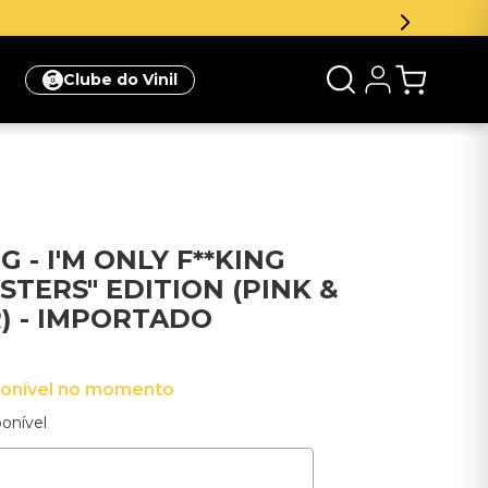
Clube do Vinil
 - I'M ONLY F**KING
ISTERS" EDITION (PINK &
) - IMPORTADO
ponível no momento
onível