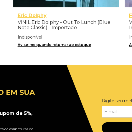
Eric Dolphy
F
VINIL Eric Dolphy - Out To Lunch (Blue
V
Note Classic) - Importado
I
T
Indisponível
I
Avise-me quando retornar ao estoque
A
O EM SUA
Digite seu mel
upom de 5%,
s de assinaturas do