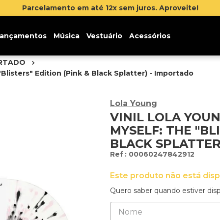
 até 12x sem juros. Aproveite!
ançamentos
Música
Vestuário
Acessórios
ORTADO
"Blisters" Edition (Pink & Black Splatter) - Importado
Lola Young
VINIL LOLA YOUNG
MYSELF: THE "BL
BLACK SPLATTER
:
00060247842912
Este produto não está dis
Quero saber quando estiver disp