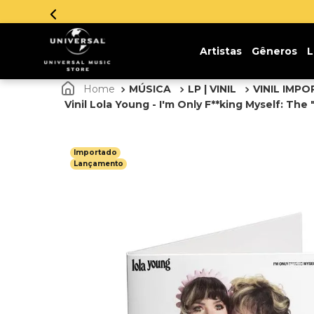
Parcelamento em
Artistas
Gêneros
L
MÚSICA
LP | VINIL
VINIL IMP
Vinil Lola Young - I'm Only F**king Myself: The 
Importado
Lançamento