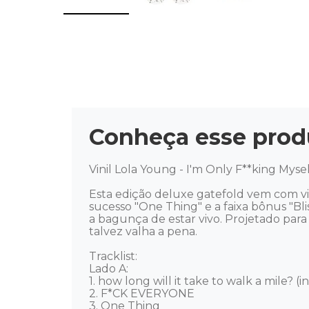
Conheça esse prod
Vinil Lola Young - I'm Only F**king Myself
Esta edição deluxe gatefold vem com vini
sucesso "One Thing" e a faixa bônus "Bli
a bagunça de estar vivo. Projetado para
talvez valha a pena.  

Tracklist: 

Lado A: 

1. how long will it take to walk a mile? (in
2. F*CK EVERYONE 

3. One Thing 
