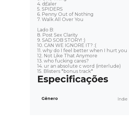
4. d£aler 

5. SPIDERS 

6. Penny Out of Nothing 

7. Walk All Over You 

Lado B: 

8. Post Sex Clarity 

9. SAD SOB STORY! :) 

10. CAN WE IGNORE IT? :( 

11. why do I feel better when I hurt you 

12. Not Like That Anymore 

13. who fucking cares? 

14. ur an absolute c word (interlude) 

15. Blisters *bonus track*
Gênero
Indie