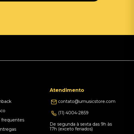
Atendimento
hback
contato@umusicstore.com
sco
(11) 4004-2859
 frequentes
De segunda à sexta das 9h às
17h (exceto feriados)
Entregas