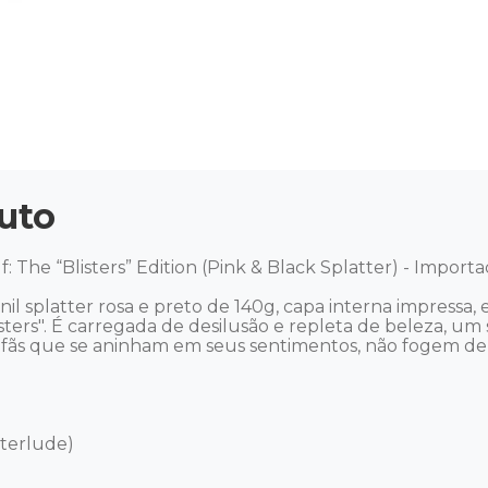
uto
: The “Blisters” Edition (Pink & Black Splatter) - Importad
l splatter rosa e preto de 140g, capa interna impressa, 
sters". É carregada de desilusão e repleta de beleza, um
 fãs que se aninham em seus sentimentos, não fogem dele
terlude) 
