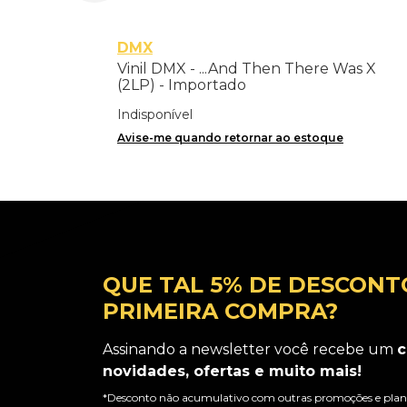
DMX
Vinil DMX - ...And Then There Was X
(2LP) - Importado
Indisponível
Avise-me quando retornar ao estoque
QUE TAL 5% DE DESCONT
PRIMEIRA COMPRA?
Assinando a newsletter você recebe um
c
novidades, ofertas e muito mais!
*Desconto não acumulativo com outras promoções e plano