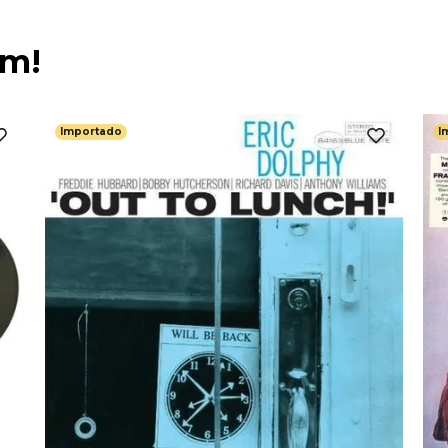
ém!
Importado
I