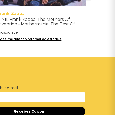
rank Zappa
INIL Frank Zappa, The Mothers Of
nvention - Mothermania: The Best Of
he Mothers - Importado
ndisponível
vise-me quando retornar ao estoque
hor e-mail
Receber Cupom