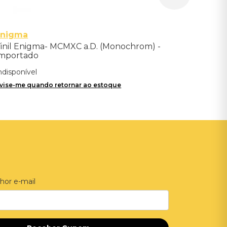
Enigma
inil Enigma- MCMXC a.D. (Monochrom) -
mportado
ndisponível
vise-me quando retornar ao estoque
hor e-mail