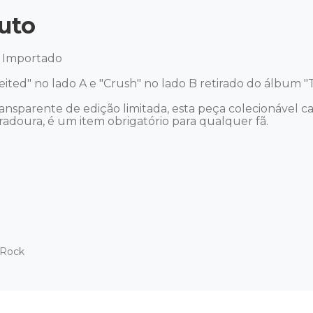
uto
- Importado 

ceited" no lado A e "Crush" no lado B retirado do álbum 
nsparente de edição limitada, esta peça colecionável ca
oura, é um item obrigatório para qualquer fã.  

 Rock