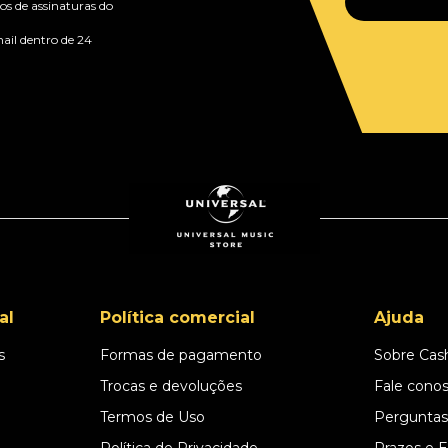
s de assinaturas do
ail dentro de 24
al
Política comercial
Ajuda
s
Formas de pagamento
Sobre Cas
l
Trocas e devoluções
Fale cono
Termos de Uso
Perguntas
Política de Privacidade
Prazos e 