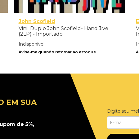
John Scofield
Vinil Duplo John Scofield- Hand Jive
V
(2LP) - Importado
I
Indisponível
I
Avise-me quando retornar ao estoque
A
O EM SUA
Digite seu mel
upom de 5%,