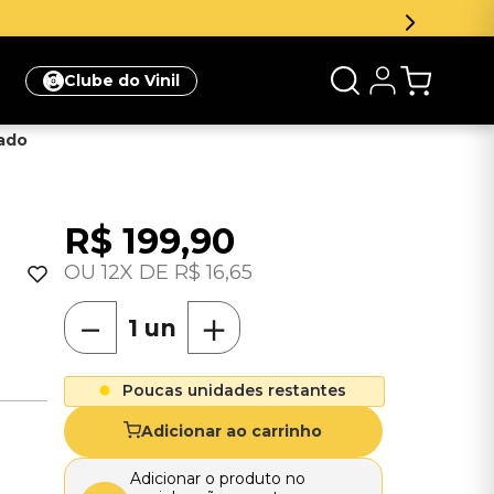
Clube do Vinil
tado
R$
199
,
90
12
R$
16
,
65
－
＋
Poucas unidades restantes
Adicionar ao carrinho
Adicionar o produto no