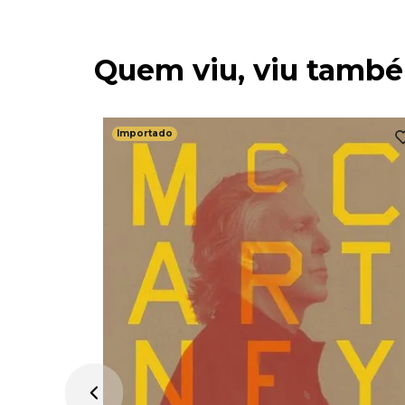
Quem viu, viu tamb
Importado
e Machine
 Edição