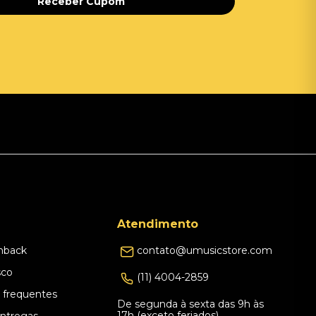
Receber Cupom
Atendimento
hback
contato@umusicstore.com
sco
(11) 4004-2859
 frequentes
De segunda à sexta das 9h às
17h (exceto feriados)
Entregas