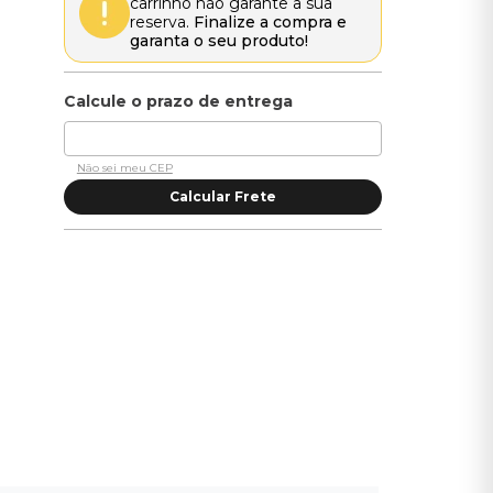
carrinho não garante a sua
reserva.
Finalize a compra e
garanta o seu produto!
Não sei meu CEP