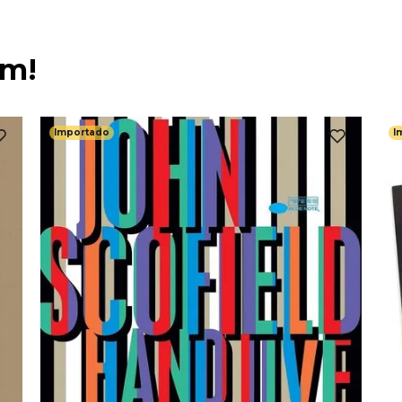
ém!
Importado
I