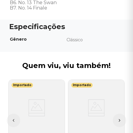
B6. No. 13 The Swan 

B7. No. 14 Finale
Gênero
Clássico
Quem viu, viu também!
Importado
Importado
U
V
F
C
 -
I
I
A
a