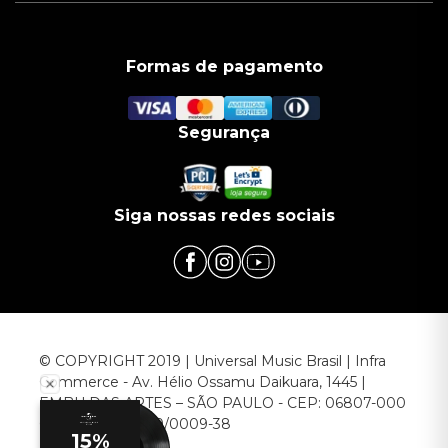
Formas de pagamento
Segurança
Siga nossas redes sociais
© COPYRIGHT 2019 | Universal Music Brasil | Infra
Commerce - Av. Hélio Ossamu Daikuara, 1445 |
EMBU DAS ARTES – SÃO PAULO - CEP: 06807-000
CNPJ: 00.952.789/0009-38