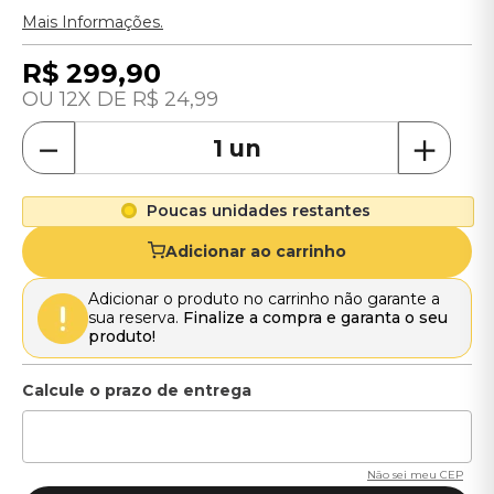
Mais Informações.
R$
299
,
90
12
R$
24
,
99
－
＋
Poucas unidades restantes
Adicionar ao carrinho
Adicionar o produto no carrinho não garante a
sua reserva.
Finalize a compra e garanta o seu
produto!
Não sei meu CEP