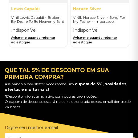
Lewis Capaldi
Horace Silver
Vinil Lewis Capaldi - Broken
VINIL Horace Silver - Song For
By Desire To Be Heavenly Sent
My Father - Importado
(Exclusive LP) - Importado
Indisponível
Indisponível
Avise-me quando retornar
Avise-me quando retornar
ao estoque
ao estoque
QUE TAL 5% DE DESCONTO EM SUA
PRIMEIRA COMPRA?
Assinando a newsletter você recebe um
cupom de 5%, novidades,
ofertas e muito mais!
*Desconto não acumulativo com outras promoções.
O cupom de desconto estará na caixa de entrada do seu email dentro de
24 horas.
Digite seu melhor e-mail