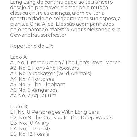
Lang Lang dá continuidade ao seu sincero 
desejo de promover o amor pela música 
clássica entre as crianças, além de ter a 
oportunidade de colaborar com sua esposa, a 
pianista Gina Alice. Eles são acompanhados 
pelo renomado maestro Andris Nelsons e sua 
Gewandhausorchester.

Repertório do LP: 

Lado A:

A1. No. 1 Introduction / The Lion's Royal March 

A2. No. 2 Hens And Roosters 

A3. No. 3 Jackasses (Wild Animals) 

A4. No. 4 Tortoises 

A5. No. 5 The Elephant 

A6. No. 6 Kangaroos 

A7. No. 7 Aquarium 

Lado B:

B1. No. 8 Personages With Long Ears 

B2. No. 9 The Cuckoo In The Deep Woods 

B3. No. 10 Aviary 

B4. No. 11 Pianists 

B5. No. 12 Fossils 
