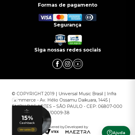
Formas de pagamento
Segurança
Siga nossas redes sociais
© COPYRIGHT 2019 | Universal Music Brasil | Infra
Commerce - Av. Hélio Ossamu Daikuara, 1445 |
EMBU DAS ARTES – SÃO PAULO - CEP: 06807-000
CNPJ: 00.952.789/0009-38
Powered by
Developed by
Ajuda