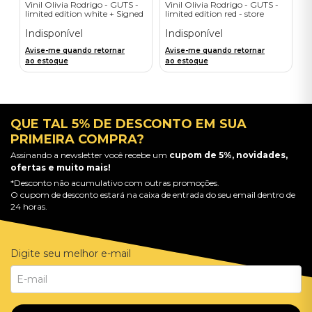
Vinil Olivia Rodrigo - GUTS -
Vinil Olivia Rodrigo - GUTS -
limited edition white + Signed
limited edition red - store
Litho - Importado
exclusive - Importado
Indisponível
Indisponível
Avise-me quando retornar
Avise-me quando retornar
ao estoque
ao estoque
QUE TAL 5% DE DESCONTO EM SUA
PRIMEIRA COMPRA?
Assinando a newsletter você recebe um
cupom de 5%, novidades,
ofertas e muito mais!
*Desconto não acumulativo com outras promoções.
O cupom de desconto estará na caixa de entrada do seu email dentro de
24 horas.
Digite seu melhor e-mail