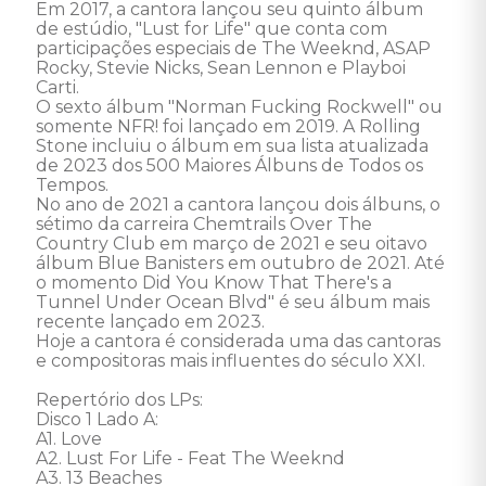
Em 2017, a cantora lançou seu quinto álbum 
de estúdio, "Lust for Life" que conta com 
participações especiais de The Weeknd, ASAP 
Rocky, Stevie Nicks, Sean Lennon e Playboi 
Carti. 

O sexto álbum "Norman Fucking Rockwell" ou 
somente NFR! foi lançado em 2019. A Rolling 
Stone incluiu o álbum em sua lista atualizada 
de 2023 dos 500 Maiores Álbuns de Todos os 
Tempos. 

No ano de 2021 a cantora lançou dois álbuns, o 
sétimo da carreira Chemtrails Over The 
Country Club em março de 2021 e seu oitavo 
álbum Blue Banisters em outubro de 2021. Até 
o momento Did You Know That There's a 
Tunnel Under Ocean Blvd" é seu álbum mais 
recente lançado em 2023. 

Hoje a cantora é considerada uma das cantoras 
e compositoras mais influentes do século XXI. 

Repertório dos LPs: 

Disco 1 Lado A: 

A1. Love 

A2. Lust For Life - Feat The Weeknd 

A3. 13 Beaches 
