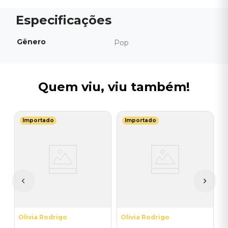
Gênero
Pop
Quem viu, viu também!
Importado
Importado
L
ad
V
Y
T
B
I
2
A
a
Olivia Rodrigo
Olivia Rodrigo