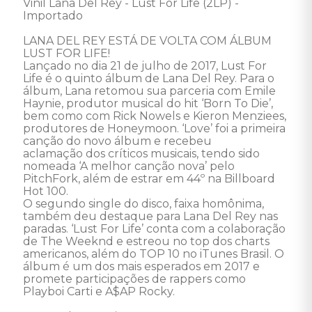
Vinil Lana Del Rey - Lust For Life (2LP) - 
Importado 

LANA DEL REY ESTÁ DE VOLTA COM ÁLBUM 
LUST FOR LIFE! 

Lançado no dia 21 de julho de 2017, Lust For 
Life é o quinto álbum de Lana Del Rey. Para o 
álbum, Lana retomou sua parceria com Emile 
Haynie, produtor musical do hit ‘Born To Die’, 
bem como com Rick Nowels e Kieron Menziees, 
produtores de Honeymoon. ‘Love’ foi a primeira 
canção do novo álbum e recebeu

aclamação dos críticos musicais, tendo sido 
nomeada ‘A melhor canção nova’ pelo 
PitchFork, além de estrar em 44º na Billboard 
Hot 100. 

O segundo single do disco, faixa homônima, 
também deu destaque para Lana Del Rey nas 
paradas. ‘Lust For Life’ conta com a colaboração 
de The Weeknd e estreou no top dos charts 
americanos, além do TOP 10 no iTunes Brasil. O 
álbum é um dos mais esperados em 2017 e 
promete participações de rappers como 
Playboi Carti e A$AP Rocky. 
