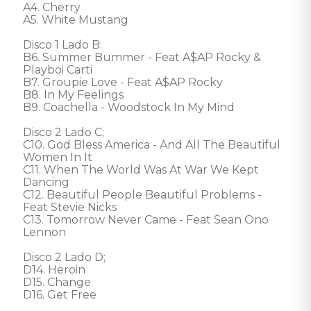
A4. Cherry 

A5. White Mustang 

Disco 1 Lado B:  

B6. Summer Bummer - Feat A$AP Rocky & 
Playboi Carti 

B7. Groupie Love - Feat A$AP Rocky 

B8. In My Feelings 

B9. Coachella - Woodstock In My Mind 

Disco 2 Lado C; 

C10. God Bless America - And All The Beautiful 
Women In It 

C11. When The World Was At War We Kept 
Dancing 

C12. Beautiful People Beautiful Problems - 
Feat Stevie Nicks 

C13. Tomorrow Never Came - Feat Sean Ono 
Lennon 

Disco 2 Lado D; 

D14. Heroin 

D15. Change 

D16. Get Free