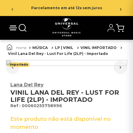
Parcelamento em até 12x sem juros
MÚSICA
LP | VINIL
VINIL IMPORTADO
Vinil Lana Del Rey - Lust For Life (2LP) - Importado
Importado
Lana Del Rey
VINIL LANA DEL REY - LUST FOR
LIFE (2LP) - IMPORTADO
:
00060255758996
Este produto não está disponível no
momento