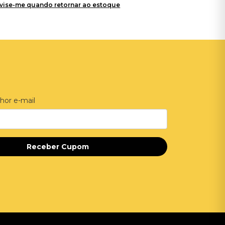
vise-me quando retornar ao estoque
hor e-mail
Receber Cupom