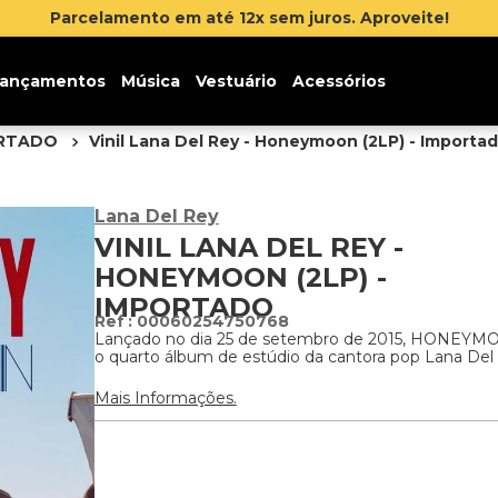
Inscreva-se na newsletter e ganhe 5% de desc
ançamentos
Música
Vestuário
Acessórios
ORTADO
Vinil Lana Del Rey - Honeymoon (2LP) - Importa
Lana Del Rey
VINIL LANA DEL REY -
HONEYMOON (2LP) -
IMPORTADO
:
00060254750768
Lançado no dia 25 de setembro de 2015, HONEYM
o quarto álbum de estúdio da cantora pop Lana Del
Mais Informações.