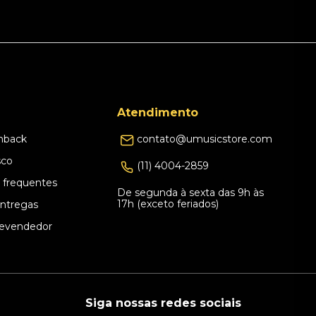
Atendimento
hback
contato@umusicstore.com
sco
(11) 4004-2859
 frequentes
De segunda à sexta das 9h às
17h (exceto feriados)
Entregas
evendedor
Siga nossas redes sociais