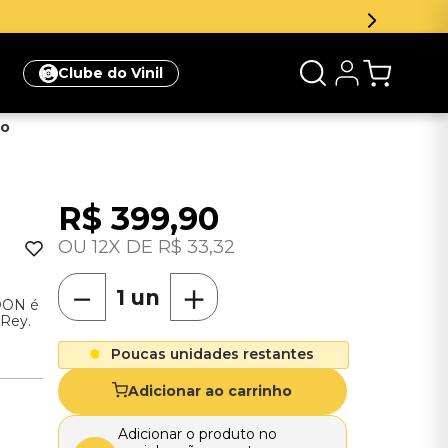
onto na sua primeira compra
Clique aqui
Clube do Vinil
do
R$
399
,
90
12
R$
33
,
32
－
＋
OON é
 Rey.
Poucas unidades restantes
Adicionar ao carrinho
Adicionar o produto no