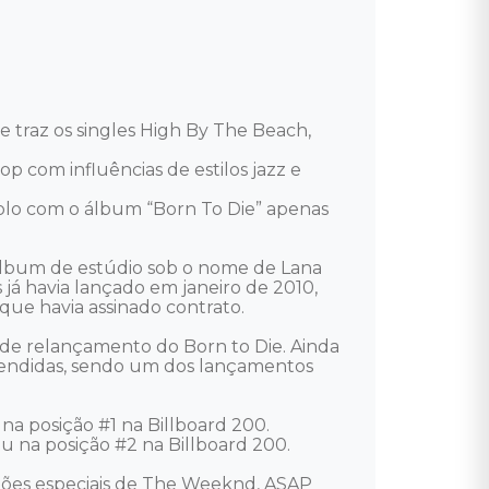
traz os singles High By The Beach, 
 com influências de estilos jazz e 
plo com o álbum “Born To Die” apenas 
 álbum de estúdio sob o nome de Lana 
já havia lançado em janeiro de 2010, 
ue havia assinado contrato. 

 de relançamento do Born to Die. Ainda 
vendidas, sendo um dos lançamentos 
na posição #1 na Billboard 200. 
na posição #2 na Billboard 200. 

ações especiais de The Weeknd, ASAP 