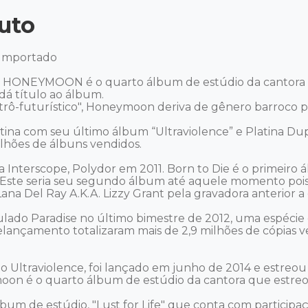
uto
Importado 

, HONEYMOON é o quarto álbum de estúdio da cantora e 
 título ao álbum. 

rô-futurístico", Honeymoon deriva de gênero barroco pop
tina com seu último álbum “Ultraviolence” e Platina Du
lhões de álbuns vendidos. 

a Interscope, Polydor em 2011. Born to Die é o primeiro
. Este seria seu segundo álbum até aquele momento pois 
na Del Ray A.K.A. Lizzy Grant pela gravadora anterior a q
ulado Paradise no último bimestre de 2012, uma espécie
elançamento totalizaram mais de 2,9 milhões de cópias 
o Ultraviolence, foi lançado em junho de 2014 e estreou 
n é o quarto álbum de estúdio da cantora que estreou 
lbum de estúdio, "Lust for Life" que conta com particip