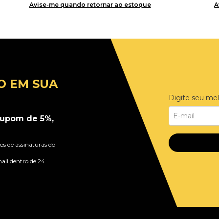
Avise-me quando retornar ao estoque
A
O EM SUA
Digite seu mel
upom de 5%,
s de assinaturas do
ail dentro de 24