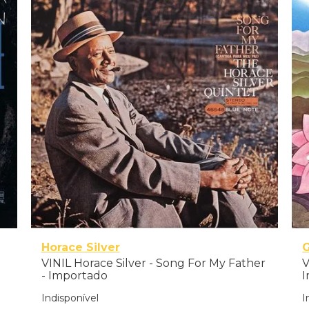
Horace Silver
G
VINIL Horace Silver - Song For My Father
V
- Importado
I
Indisponível
I