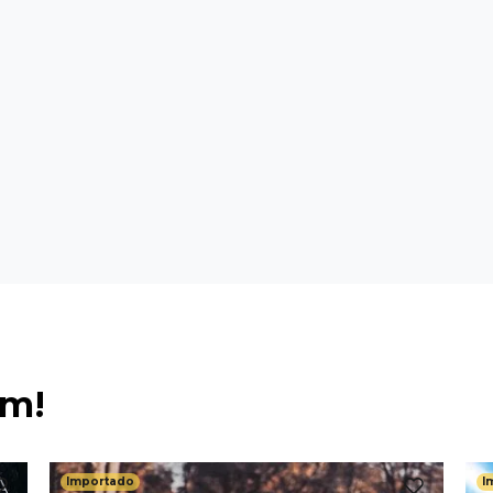
ém!
Importado
I