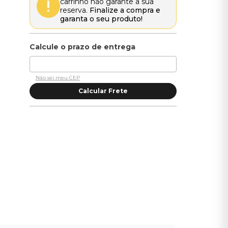
carrinho não garante a sua
reserva.
Finalize a compra e
garanta o seu produto!
Não sei meu CEP