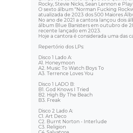
Rocky, Stevie Nicks, Sean Lennon e Playbo
O sexto álbum "Norman Fucking Rockwell
atualizada de 2023 dos 500 Maiores Álb
No ano de 2021 a cantora lançou dois á
álbum Blue Banisters em outubro de 2
recente lançado em 2023. 

Hoje a cantora é considerada uma das can
Repertório dos LPs: 

Disco 1 Lado A:  

A1. Honeymoon 

A2. Music To Watch Boys To 

A3. Terrence Loves You 

Disco 1 LADO B:  

B1. God Knows I Tried 

B2. High By The Beach 

B3. Freak 

Disco 2 Lado A:  

C1. Art Deco 

C2. Burnt Norton - Interlude 

C3. Religion 

C4. Salvatore 
