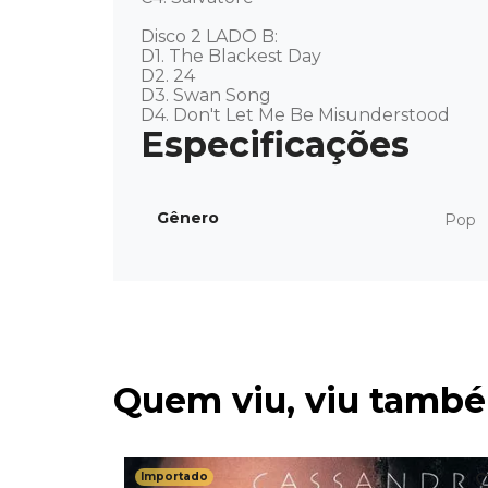
Disco 2 LADO B:  

D1. The Blackest Day 

D2. 24 

D3. Swan Song 

D4. Don't Let Me Be Misunderstood
Gênero
Pop
Quem viu, viu tamb
Importado