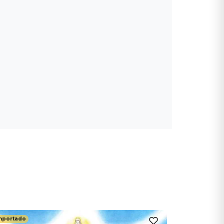
mportado
Importado