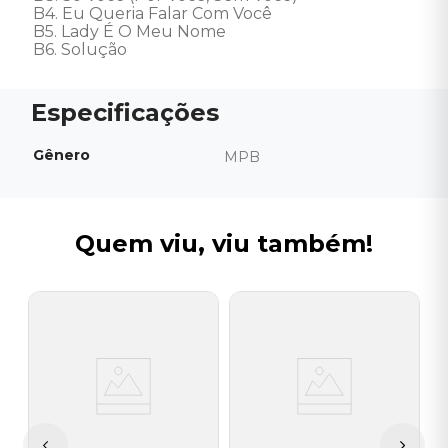
B4. Eu Queria Falar Com Você 

B5. Lady É O Meu Nome 

B6. Solução
Gênero
MPB
Quem viu, viu também!
R
V
a
I
A
a