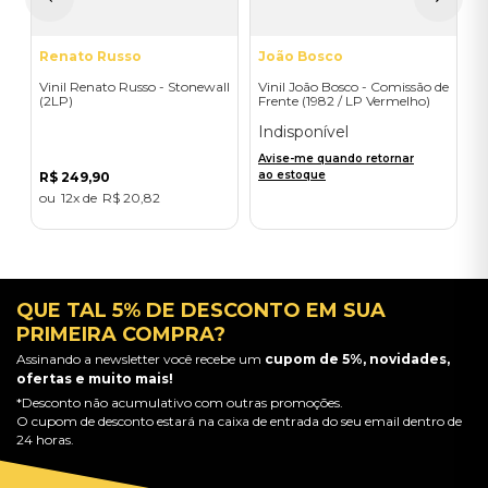
Renato Russo
João Bosco
Vinil Renato Russo - Stonewall
Vinil João Bosco - Comissão de
(2LP)
Frente (1982 / LP Vermelho)
Indisponível
Avise-me quando retornar
ao estoque
R$
249
,
90
12
R$
20
,
82
QUE TAL 5% DE DESCONTO EM SUA
PRIMEIRA COMPRA?
Assinando a newsletter você recebe um
cupom de 5%, novidades,
ofertas e muito mais!
*Desconto não acumulativo com outras promoções.
O cupom de desconto estará na caixa de entrada do seu email dentro de
24 horas.