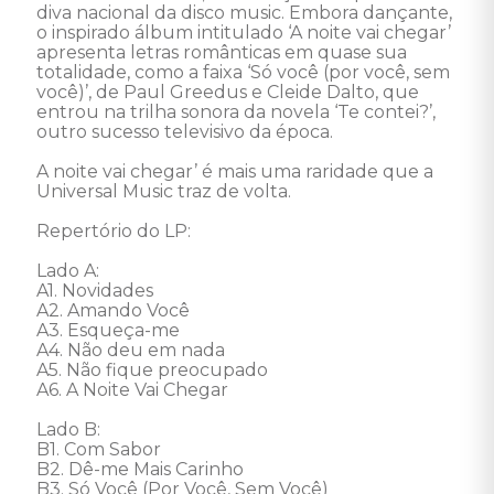
diva nacional da disco music. Embora dançante, 
o inspirado álbum intitulado ‘A noite vai chegar’ 
apresenta letras românticas em quase sua 
totalidade, como a faixa ‘Só você (por você, sem 
você)’, de Paul Greedus e Cleide Dalto, que 
entrou na trilha sonora da novela ‘Te contei?’, 
outro sucesso televisivo da época. 

A noite vai chegar’ é mais uma raridade que a 
Universal Music traz de volta. 

Repertório do LP: 

Lado A: 

A1. Novidades 

A2. Amando Você 

A3. Esqueça-me 

A4. Não deu em nada 

A5. Não fique preocupado 

A6. A Noite Vai Chegar 

Lado B: 

B1. Com Sabor 

B2. Dê-me Mais Carinho 

B3. Só Você (Por Você, Sem Você) 
