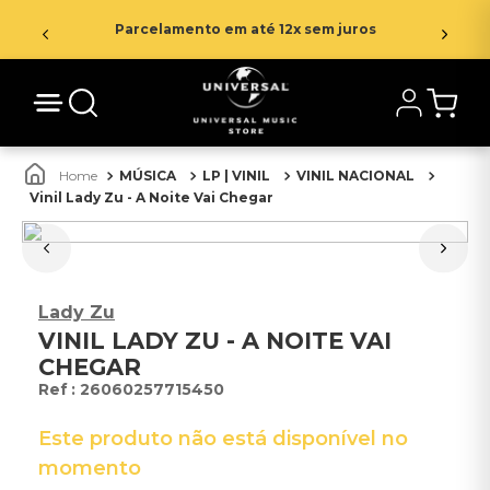
Parcelamento em até 12x sem juros
MÚSICA
LP | VINIL
VINIL NACIONAL
Vinil Lady Zu - A Noite Vai Chegar
Lady Zu
VINIL LADY ZU - A NOITE VAI
CHEGAR
:
26060257715450
Este produto não está disponível no
momento