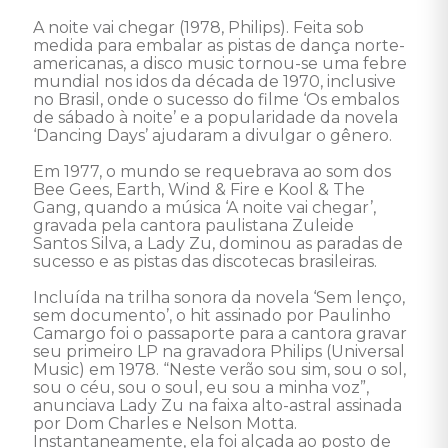
A noite vai chegar (1978, Philips). Feita sob 
medida para embalar as pistas de dança norte-
americanas, a disco music tornou-se uma febre 
mundial nos idos da década de 1970, inclusive 
no Brasil, onde o sucesso do filme ‘Os embalos 
de sábado à noite’ e a popularidade da novela 
‘Dancing Days’ ajudaram a divulgar o gênero. 

Em 1977, o mundo se requebrava ao som dos 
Bee Gees, Earth, Wind & Fire e Kool & The 
Gang, quando a música ‘A noite vai chegar’, 
gravada pela cantora paulistana Zuleide 
Santos Silva, a Lady Zu, dominou as paradas de 
sucesso e as pistas das discotecas brasileiras. 

Incluída na trilha sonora da novela ‘Sem lenço, 
sem documento’, o hit assinado por Paulinho 
Camargo foi o passaporte para a cantora gravar 
seu primeiro LP na gravadora Philips (Universal 
Music) em 1978. “Neste verão sou sim, sou o sol, 
sou o céu, sou o soul, eu sou a minha voz”, 
anunciava Lady Zu na faixa alto-astral assinada 
por Dom Charles e Nelson Motta. 
Instantaneamente, ela foi alçada ao posto de 