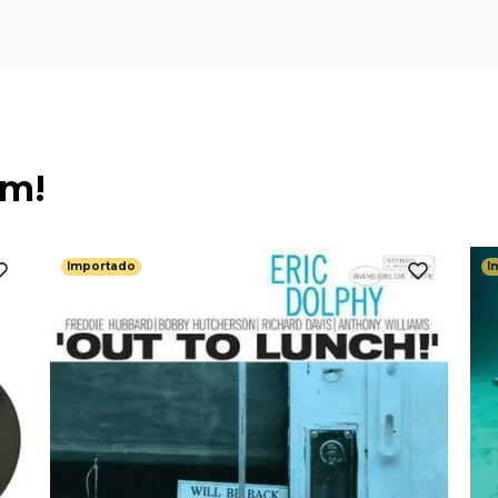
ém!
Importado
I