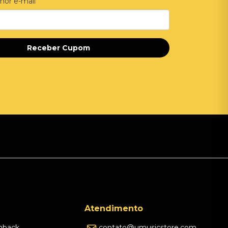
hor e-mail
Receber Cupom
Atendimento
hback
contato@umusicstore.com