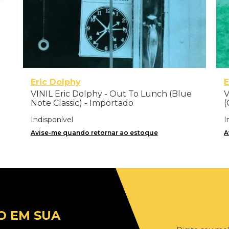
Eric Dolphy
VINIL Eric Dolphy - Out To Lunch (Blue
V
Note Classic) - Importado
(
Indisponível
I
Avise-me quando retornar ao estoque
A
O EM SUA