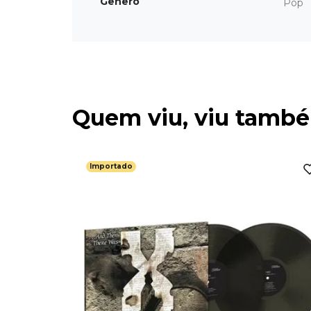
Gênero
Pop
Quem viu, viu tamb
Importado
 Of
Flesh -