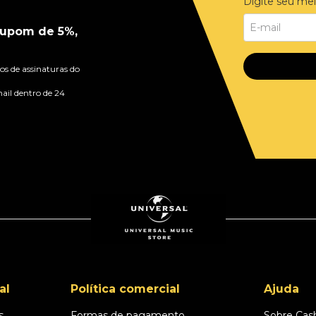
Digite seu mel
upom de 5%,
s de assinaturas do
ail dentro de 24
al
Política comercial
Ajuda
s
Formas de pagamento
Sobre Cas