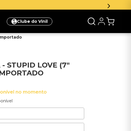
Clube do Vinil
 Importado
- STUPID LOVE (7"
 IMPORTADO
ponível no momento
onível