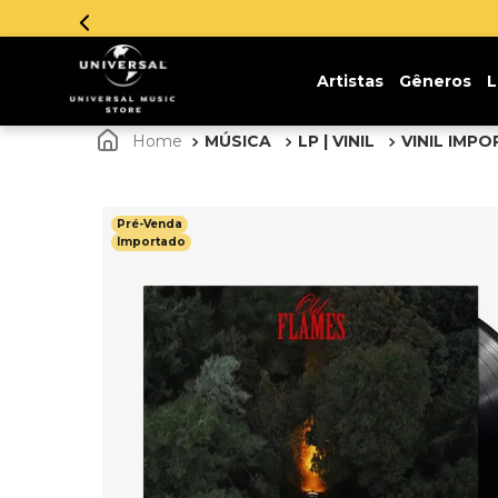
Parce
Artistas
Gêneros
L
MÚSICA
LP | VINIL
VINIL IMP
Pré-Venda
Importado