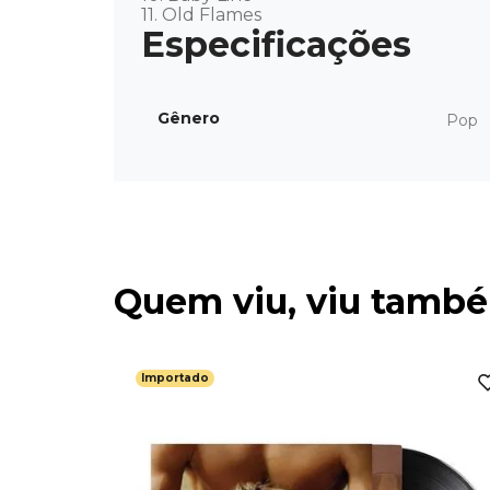
11. Old Flames
Gênero
Pop
Quem viu, viu tamb
Importado
allads (LP