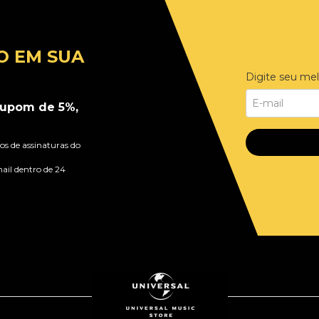
O EM SUA
Digite seu mel
upom de 5%,
s de assinaturas do
ail dentro de 24