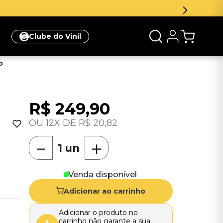
Clube do Vinil
o
R$
249
,
90
12
R$
20
,
82
－
＋
Venda disponível
Adicionar ao carrinho
Adicionar o produto no
carrinho não garante a sua