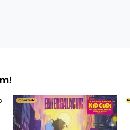
ém!
Importado
I