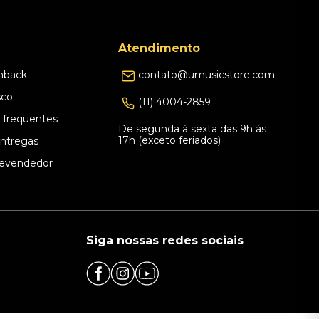
Atendimento
hback
contato@umusicstore.com
sco
(11) 4004-2859
 frequentes
De segunda à sexta das 9h às
17h (exceto feriados)
Entregas
evendedor
Siga nossas redes sociais