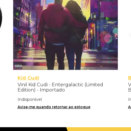
Kid Cudi
Vinil Kid Cudi - Entergalactic (Limited
V
Edition) - Importado
B
I
Indisponível
I
Avise-me quando retornar ao estoque
A