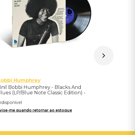
Avise-me qu
Bobbi Humphrey
inil Bobbi Humphrey - Blacks And
lues (LP/Blue Note Classic Edition) -
mportado
ndisponível
vise-me quando retornar ao estoque