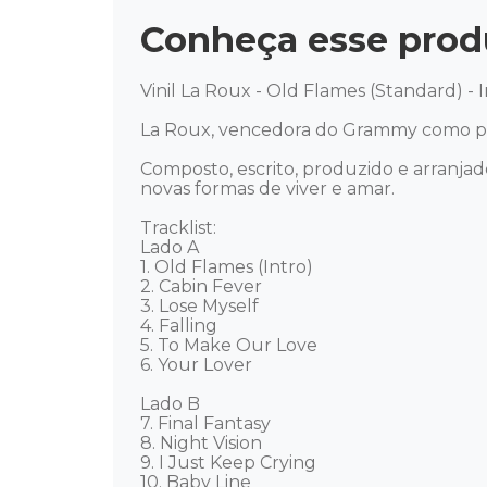
Conheça esse prod
Vinil La Roux - Old Flames (Standard) - 
La Roux, vencedora do Grammy como pro
Composto, escrito, produzido e arranjad
novas formas de viver e amar. 

Tracklist: 

Lado A 

1. Old Flames (Intro) 

2. Cabin Fever 

3. Lose Myself 

4. Falling 

5. To Make Our Love 

6. Your Lover 

Lado B 

7. Final Fantasy 

8. Night Vision 

9. I Just Keep Crying 

10. Baby Line 
