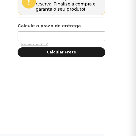
reserva.
Finalize a compra e
garanta o seu produto!
Não sei meu CEP