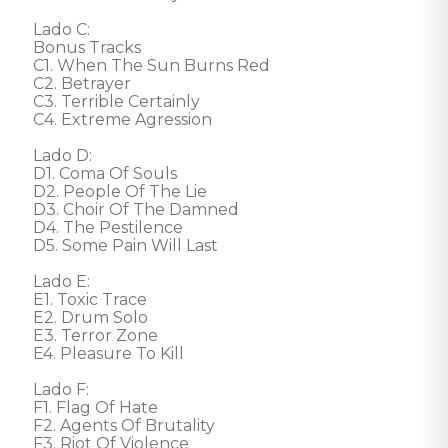
Lado C: 

Bonus Tracks

C1. When The Sun Burns Red 

C2. Betrayer 

C3. Terrible Certainly 

C4. Extreme Agression 

Lado D: 

D1. Coma Of Souls 

D2. People Of The Lie 

D3. Choir Of The Damned 

D4. The Pestilence 

D5. Some Pain Will Last 

Lado E: 

E1. Toxic Trace 

E2. Drum Solo 

E3. Terror Zone 

E4. Pleasure To Kill 

Lado F: 

F1. Flag Of Hate 

F2. Agents Of Brutality 

F3. Riot Of Violence 
