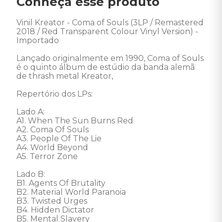
Conheça esse produto
Vinil Kreator - Coma of Souls (3LP / Remastered 
2018 / Red Transparent Colour Vinyl Version) - 
Importado 

Lançado originalmente em 1990, Coma of Souls 
é o quinto álbum de estúdio da banda alemã 
de thrash metal Kreator, 

Repertório dos LPs:

Lado A: 

A1. When The Sun Burns Red 

A2. Coma Of Souls 

A3. People Of The Lie 

A4. World Beyond 

A5. Terror Zone 

Lado B: 

B1. Agents Of Brutality 

B2. Material World Paranoia 

B3. Twisted Urges 

B4. Hidden Dictator 

B5. Mental Slavery 
