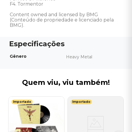
F4. Tormentor 

Content owned and licensed by BMG 
(Conteúdo de propriedade e licenciado pela 
BMG).
Gênero
Heavy Metal
Quem viu, viu também!
Importado
Importado
T
a
V
(
I