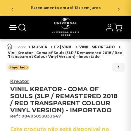
Parcelamento em até 12x sem juros
MÚSICA
LP | VINIL
VINIL IMPORTADO
Vinil Kreator - Coma of Souls (3LP / Remastered 2018 / Red
Transparent Colour Vinyl Version) - Importado
Importado
Kreator
VINIL KREATOR - COMA OF
SOULS (3LP / REMASTERED 2018
/ RED TRANSPARENT COLOUR
VINYL VERSION) - IMPORTADO
:
00405053833647
Este produto não está disponível no