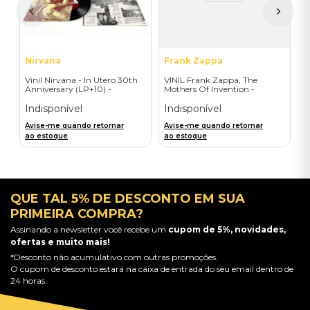
A
a
Nirvana
Frank Zappa
Vinil Nirvana - In Utero 30th
VINIL Frank Zappa, The
Anniversary (LP+10) -
Mothers Of Invention -
Importado
Mothermania: The Best Of
The Mothers - Importado
Indisponível
Indisponível
Avise-me quando retornar
Avise-me quando retornar
ao estoque
ao estoque
QUE TAL 5% DE DESCONTO EM SUA
PRIMEIRA COMPRA?
Assinando a newsletter você recebe um
cupom de 5%, novidades,
ofertas e muito mais!
*Desconto não acumulativo com outras promoções.
O cupom de desconto estará na caixa de entrada do seu email dentro de
24 horas.