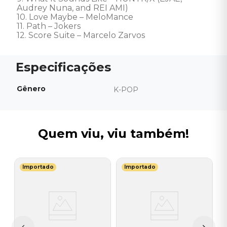
Audrey Nuna, and REI AMI) 

10. Love Maybe – MeloMance 

11. Path – Jokers 

12. Score Suite – Marcelo Zarvos
Gênero
K-POP
Quem viu, viu também!
Importado
Importado
N
V
A
I
I
A