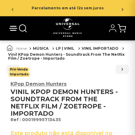
Parcelamento em até 12x sem juros
MÚSICA
LP | VINIL
VINIL IMPORTADO
Vinil KPop Demon Hunters - Soundtrack From The Netflix
Film / Zoetrope - Importado
Pré-Venda
Importado
KPop Demon Hunters
VINIL KPOP DEMON HUNTERS -
SOUNDTRACK FROM THE
NETFLIX FILM / ZOETROPE -
IMPORTADO
:
00019995713435
Este produto não está disponível no