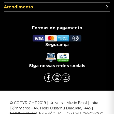
Atendimento
Formas de pagamento
Segurança
Siga nossas redes sociais
© COPYRIGHT 2019 | Universal Music Brasil | Infra
Commerce - Av. Hélio Ossamu Daikuara, 1445 |
EMBU DAS ARTES – SÃO PAULO - CEP: 06807-000