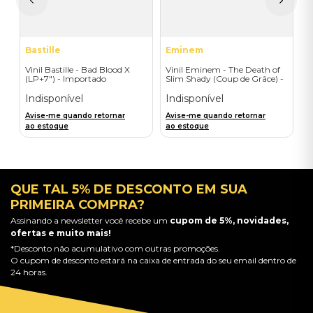
a
Bastille
Eminem
Vinil Bastille - Bad Blood X
Vinil Eminem - The Death of
(LP+7") - Importado
Slim Shady (Coup de Grâce) -
Exclusive/Crayon - Importado
Indisponível
Indisponível
Avise-me quando retornar
Avise-me quando retornar
ao estoque
ao estoque
QUE TAL 5% DE DESCONTO EM SUA
PRIMEIRA COMPRA?
Assinando a newsletter você recebe um
cupom de 5%, novidades,
ofertas e muito mais!
*Desconto não acumulativo com outras promoções.
O cupom de desconto estará na caixa de entrada do seu email dentro de
24 horas.