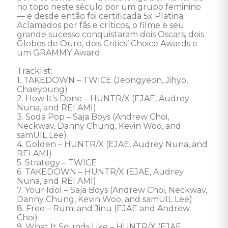
no topo neste século por um grupo feminino 
— e desde então foi certificada 5x Platina. 
Aclamados por fãs e críticos, o filme e seu 
grande sucesso conquistaram dois Oscars, dois 
Globos de Ouro, dois Critics’ Choice Awards e 
um GRAMMY Award.

Tracklist: 

1. TAKEDOWN – TWICE (Jeongyeon, Jihyo, 
Chaeyoung) 

2. How It's Done – HUNTR/X (EJAE, Audrey 
Nuna, and REI AMI) 

3. Soda Pop – Saja Boys (Andrew Choi, 
Neckwav, Danny Chung, Kevin Woo, and 
samUIL Lee) 

4. Golden – HUNTR/X (EJAE, Audrey Nuna, and 
REI AMI) 

5. Strategy – TWICE 

6. TAKEDOWN – HUNTR/X (EJAE, Audrey 
Nuna, and REI AMI) 

7. Your Idol – Saja Boys (Andrew Choi, Neckwav, 
Danny Chung, Kevin Woo, and samUIL Lee) 

8. Free – Rumi and Jinu (EJAE and Andrew 
Choi) 

9. What It Sounds Like – HUNTR/X (EJAE, 