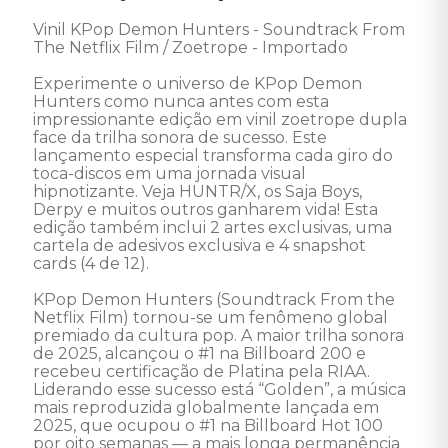
Vinil KPop Demon Hunters - Soundtrack From 
The Netflix Film / Zoetrope - Importado

Experimente o universo de KPop Demon 
Hunters como nunca antes com esta 
impressionante edição em vinil zoetrope dupla 
face da trilha sonora de sucesso. Este 
lançamento especial transforma cada giro do 
toca-discos em uma jornada visual 
hipnotizante. Veja HUNTR/X, os Saja Boys, 
Derpy e muitos outros ganharem vida! Esta 
edição também inclui 2 artes exclusivas, uma 
cartela de adesivos exclusiva e 4 snapshot 
cards (4 de 12). 

KPop Demon Hunters (Soundtrack From the 
Netflix Film) tornou-se um fenômeno global 
premiado da cultura pop. A maior trilha sonora 
de 2025, alcançou o #1 na Billboard 200 e 
recebeu certificação de Platina pela RIAA. 
Liderando esse sucesso está “Golden”, a música 
mais reproduzida globalmente lançada em 
2025, que ocupou o #1 na Billboard Hot 100 
por oito semanas — a mais longa permanência 