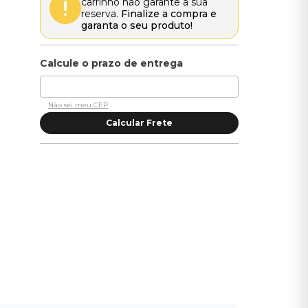
carrinho não garante a sua
reserva.
Finalize a compra e
garanta o seu produto!
Não sei meu CEP