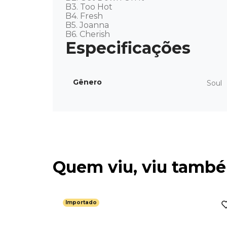
B3. Too Hot 

B4. Fresh 

B5. Joanna 

B6. Cherish
Gênero
Soul
Quem viu, viu tamb
Importado
lue Note