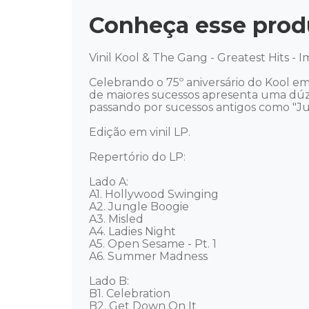
Conheça esse prod
Vinil Kool & The Gang - Greatest Hits - I
Celebrando o 75º aniversário do Kool em
de maiores sucessos apresenta uma dúzia
passando por sucessos antigos como "Jung
Edição em vinil LP. 

Repertório do LP: 

Lado A: 

A1. Hollywood Swinging 

A2. Jungle Boogie 

A3. Misled 

A4. Ladies Night 

A5. Open Sesame - Pt. 1 

A6. Summer Madness 

Lado B: 

B1. Celebration 

B2. Get Down On It 
