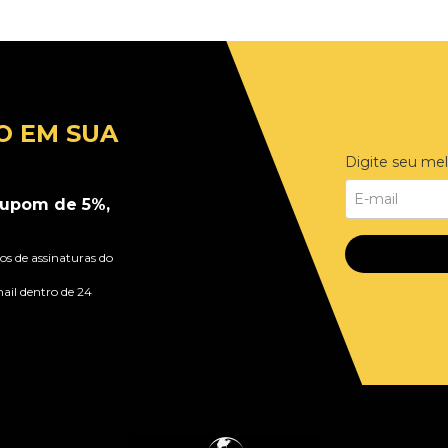
O EM SUA
Digite seu mel
upom de 5%,
s de assinaturas do
ail dentro de 24