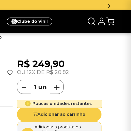
Clube do Vinil
o
R$
249
,
90
12
R$
20
,
82
－
＋
Poucas unidades restantes
Adicionar ao carrinho
Adicionar o produto no