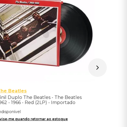
Downward 
Indisponíve
Avise-me qu
he Beatles
inil Duplo The Beatles - The Beatles
962 - 1966 - Red (2LP) - Importado
ndisponível
vise-me quando retornar ao estoque