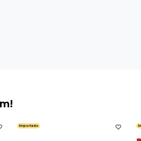
ém!
Importado
I