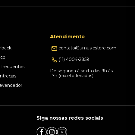
Atendimento
hback
contato@umusicstore.com
sco
(11) 4004-2859
 frequentes
De segunda à sexta das 9h às
17h (exceto feriados)
Entregas
evendedor
Siga nossas redes sociais