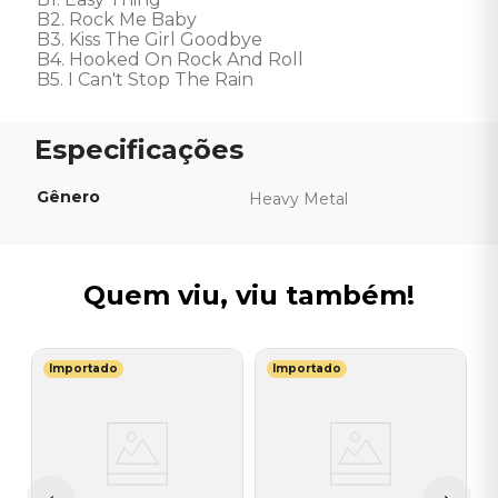
B2. Rock Me Baby 

B3. Kiss The Girl Goodbye 

B4. Hooked On Rock And Roll 

B5. I Can't Stop The Rain
Gênero
Heavy Metal
Quem viu, viu também!
Importado
Importado
M
l
V
B
I
I
A