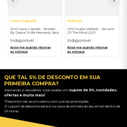
a
Lewis Capaldi
Volbeat
Vinil Lewis Capaldi - Broken
Vinil Duplo Volbeat - Servant
By Desire To Be Heavenly Sent
Of The Mind (2LP
(Exclusive LP) - Importado
Orange/Blue / D2C) -
Importado
Indisponível
Indisponível
Avise-me quando retornar
Avise-me quando retornar
ao estoque
ao estoque
QUE TAL 5% DE DESCONTO EM SUA
PRIMEIRA COMPRA?
Assinando a newsletter você recebe um
cupom de 5%, novidades,
ofertas e muito mais!
*Desconto não acumulativo com outras promoções.
O cupom de desconto estará na caixa de entrada do seu email dentro de
24 horas.