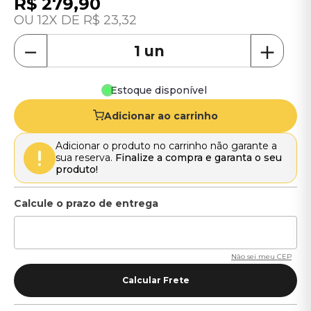
R$
279
,
90
12
R$
23
,
32
－
＋
Estoque disponível
Adicionar ao carrinho
Adicionar o produto no carrinho não garante a
sua reserva.
Finalize a compra e garanta o seu
produto!
Não sei meu CEP