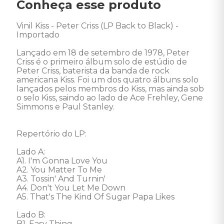
Conheça esse produto
Vinil Kiss - Peter Criss (LP Back to Black) - 
Importado 

Lançado em 18 de setembro de 1978, Peter 
Criss é o primeiro álbum solo de estúdio de 
Peter Criss, baterista da banda de rock 
americana Kiss. Foi um dos quatro álbuns solo 
lançados pelos membros do Kiss, mas ainda sob 
o selo Kiss, saindo ao lado de Ace Frehley, Gene 
Simmons e Paul Stanley. 

Repertório do LP: 

Lado A: 

A1. I'm Gonna Love You 

A2. You Matter To Me 

A3. Tossin' And Turnin' 

A4. Don't You Let Me Down 

A5. That's The Kind Of Sugar Papa Likes 

Lado B: 

B1. Easy Thing 
