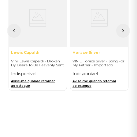
V
do
O
O
I
I
A
a
Lewis Capaldi
Horace Silver
Vinil Lewis Capaldi - Broken
VINIL Horace Silver - Song For
By Desire To Be Heavenly Sent
My Father - Importado
(Exclusive LP) - Importado
Indisponível
Indisponível
Avise-me quando retornar
Avise-me quando retornar
ao estoque
ao estoque