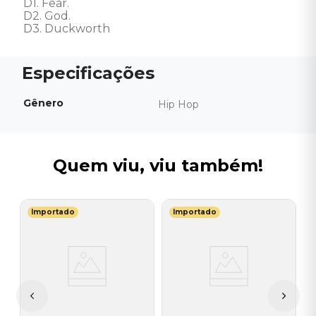
D1. Fear. 

D2. God. 

D3. Duckworth
Gênero
Hip Hop
Quem viu, viu também!
Importado
Importado
U
0
V
(
V
I
A
a