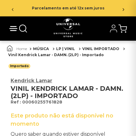
Parcelamento em até 12x sem juros
MÚSICA
LP | VINIL
VINIL IMPORTADO
Vinil Kendrick Lamar - DAMN. (2LP) - Importado
Importado
Kendrick Lamar
VINIL KENDRICK LAMAR - DAMN.
(2LP) - IMPORTADO
:
00060255761828
Este produto não está disponível no
momento
Quero saber quando estiver disponível