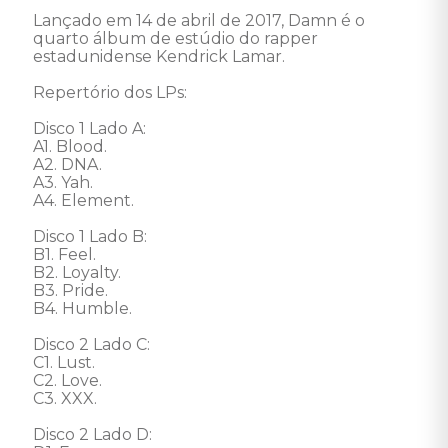
Lançado em 14 de abril de 2017, Damn é o 
quarto álbum de estúdio do rapper 
estadunidense Kendrick Lamar.

Repertório dos LPs: 

Disco 1 Lado A: 

A1. Blood. 

A2. DNA. 

A3. Yah. 

A4. Element. 

Disco 1 Lado B: 

B1. Feel. 

B2. Loyalty. 

B3. Pride. 

B4. Humble. 

Disco 2 Lado C: 

C1. Lust. 

C2. Love. 

C3. XXX. 

Disco 2 Lado D: 
