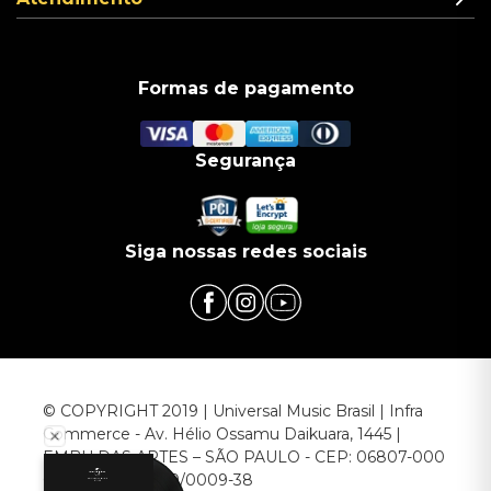
Formas de pagamento
Segurança
Siga nossas redes sociais
© COPYRIGHT 2019 | Universal Music Brasil | Infra
Commerce - Av. Hélio Ossamu Daikuara, 1445 |
EMBU DAS ARTES – SÃO PAULO - CEP: 06807-000
CNPJ: 00.952.789/0009-38