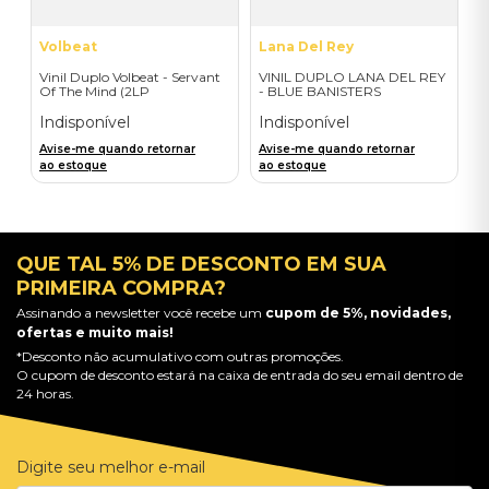
Volbeat
Lana Del Rey
Vinil Duplo Volbeat - Servant
VINIL DUPLO LANA DEL REY
Of The Mind (2LP
- BLUE BANISTERS
Orange/Blue / D2C) -
(AMARELO TRANSPARENTE)
Importado
- IMPORTADO
Indisponível
Indisponível
Avise-me quando retornar
Avise-me quando retornar
ao estoque
ao estoque
QUE TAL 5% DE DESCONTO EM SUA
PRIMEIRA COMPRA?
Assinando a newsletter você recebe um
cupom de 5%, novidades,
ofertas e muito mais!
*Desconto não acumulativo com outras promoções.
O cupom de desconto estará na caixa de entrada do seu email dentro de
24 horas.
Digite seu melhor e-mail