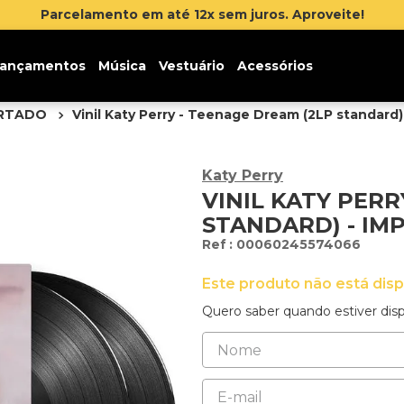
ançamentos
Música
Vestuário
Acessórios
ORTADO
Vinil Katy Perry - Teenage Dream (2LP standard)
Katy Perry
VINIL KATY PERR
STANDARD) - I
:
00060245574066
Este produto não está dis
Quero saber quando estiver disp