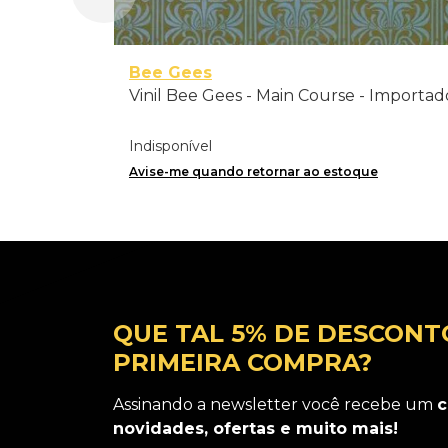
Bee Gees
Vinil Bee Gees - Main Course - Importad
Indisponível
Avise-me quando retornar ao estoque
QUE TAL 5% DE DESCONT
PRIMEIRA COMPRA?
Assinando a newsletter você recebe um
c
novidades, ofertas e muito mais!