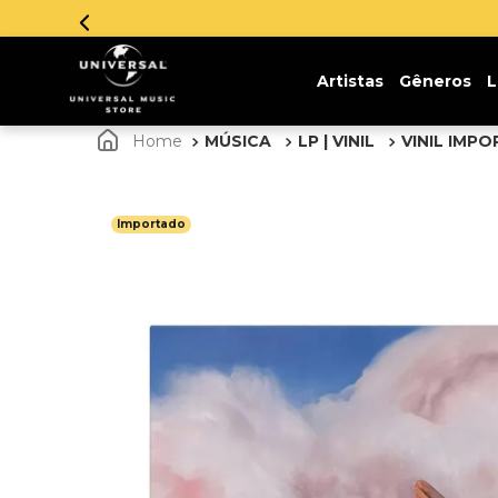
Parcelamento em até 12x sem juros. Aproveite!
Artistas
Gêneros
L
MÚSICA
LP | VINIL
VINIL IMP
Importado