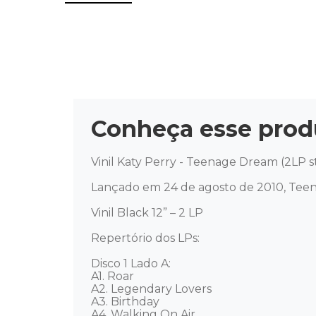
Conheça esse prod
Vinil Katy Perry - Teenage Dream (2LP s
Lançado em 24 de agosto de 2010, Teena
Vinil Black 12” – 2 LP 

Repertório dos LPs: 

Disco 1 Lado A: 

A1. Roar 

A2. Legendary Lovers 

A3. Birthday 

A4. Walking On Air 
