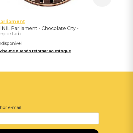
arliament
INIL Parliament - Chocolate City -
mportado
ndisponível
vise-me quando retornar ao estoque
hor e-mail