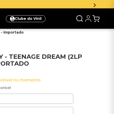
Inscreva-se na newsletter e ganhe 5
Clube do Vinil
 - Importado
Y - TEENAGE DREAM (2LP
MPORTADO
ponível no momento
onível