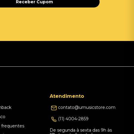
Receber Cupom
Atendimento
hback
contato@umusicstore.com
sco
(11) 4004-2859
 frequentes
De segunda à sexta das 9h às