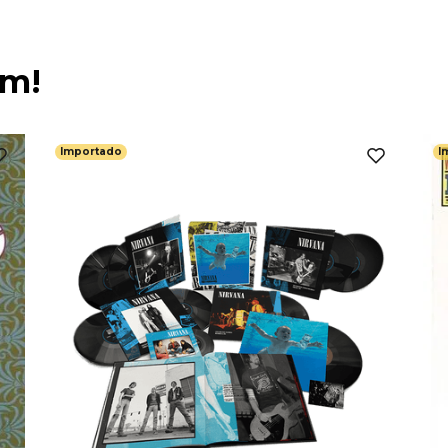
ém!
Importado
I