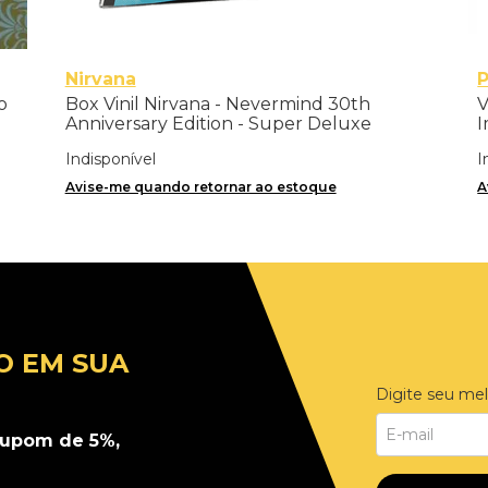
Nirvana
P
o
Box Vinil Nirvana - Nevermind 30th
V
Anniversary Edition - Super Deluxe
I
8LPs+7"single
Indisponível
I
Avise-me quando retornar ao estoque
A
O EM SUA
Digite seu mel
upom de 5%,