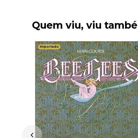
Quem viu, viu tamb
Importado
A Nation
Importado