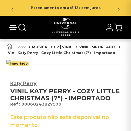
Parcelamento em até 12x sem juros
MÚSICA
LP | VINIL
VINIL IMPORTADO
Vinil Katy Perry - Cozy Little Christmas (7") - Importado
Importado
Katy Perry
VINIL KATY PERRY - COZY LITTLE
CHRISTMAS (7") - IMPORTADO
:
00060243827579
Este produto não está disponível no
momento