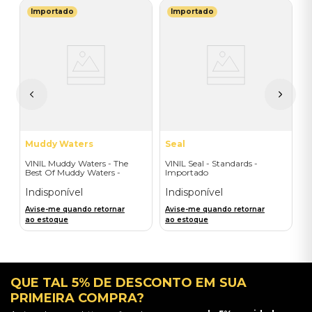
Importado
Importado
T
V
-
C
I
I
A
a
Muddy Waters
Seal
VINIL Muddy Waters - The
VINIL Seal - Standards -
Best Of Muddy Waters -
Importado
Importado
Indisponível
Indisponível
Avise-me quando retornar
Avise-me quando retornar
ao estoque
ao estoque
QUE TAL 5% DE DESCONTO EM SUA
PRIMEIRA COMPRA?