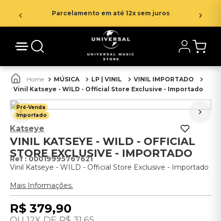
Parcelamento em até 12x sem juros
MÚSICA
LP | VINIL
VINIL IMPORTADO
Vinil Katseye - WILD - Official Store Exclusive - Importado
Pré-Venda
Importado
Katseye
VINIL KATSEYE - WILD - OFFICIAL
STORE EXCLUSIVE - IMPORTADO
:
00019995767621
Vinil Katseye - WILD - Official Store Exclusive - Importado
Mais Informações.
R$
379
,
90
12
R$
31
,
65