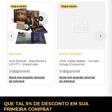
Importado
Importado
T
a
V
P
M
I
A
a
Bastille
Eddie Vedder
Vinil Bastille - Bad Blood X
VINIL Eddie Vedder - Ukulele
(LP+7") - Importado
Songs (Consumer
Engagement) - Importado
Indisponível
Indisponível
Avise-me quando retornar
Avise-me quando retornar
ao estoque
ao estoque
QUE TAL 5% DE DESCONTO EM SUA
PRIMEIRA COMPRA?