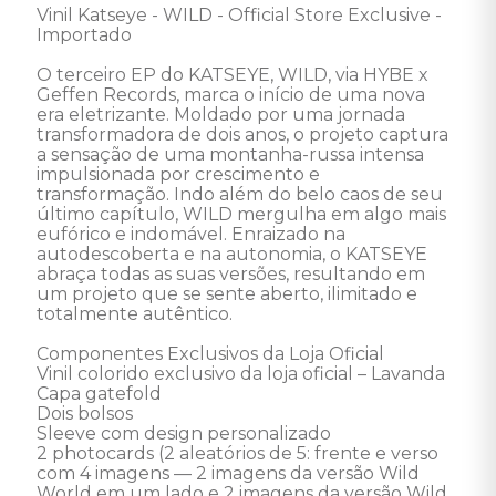
Vinil Katseye - WILD - Official Store Exclusive - 
Importado 

O terceiro EP do KATSEYE, WILD, via HYBE x 
Geffen Records, marca o início de uma nova 
era eletrizante. Moldado por uma jornada 
transformadora de dois anos, o projeto captura 
a sensação de uma montanha-russa intensa 
impulsionada por crescimento e 
transformação. Indo além do belo caos de seu 
último capítulo, WILD mergulha em algo mais 
eufórico e indomável. Enraizado na 
autodescoberta e na autonomia, o KATSEYE 
abraça todas as suas versões, resultando em 
um projeto que se sente aberto, ilimitado e 
totalmente autêntico.

Componentes Exclusivos da Loja Oficial

Vinil colorido exclusivo da loja oficial – Lavanda

Capa gatefold

Dois bolsos

Sleeve com design personalizado

2 photocards (2 aleatórios de 5: frente e verso 
com 4 imagens — 2 imagens da versão Wild 
World em um lado e 2 imagens da versão Wild 