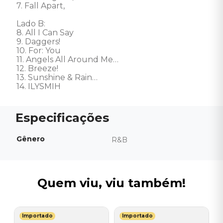
7. Fall Apart, 

Lado B: 

8. All I Can Say 

9. Daggers! 

10. For: You 

11. Angels All Around Me… 

12. Breeze! 

13. Sunshine & Rain… 

14. ILYSMIH
Gênero
R&B
Quem viu, viu também!
Importado
Importado