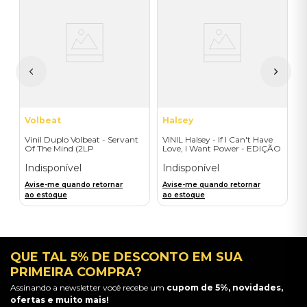
U
l
V
F
C
I
I
A
a
Volbeat
Halsey
Vinil Duplo Volbeat - Servant
VINIL Halsey - If I Can't Have
Of The Mind (2LP
Love, I Want Power - EDIÇÃO
Orange/Blue / D2C) -
LIMITADA EXCLUSIVA
Importado
TRANSPARENT ORANGE
Indisponível
Indisponível
Avise-me quando retornar
Avise-me quando retornar
ao estoque
ao estoque
QUE TAL 5% DE DESCONTO EM SUA
PRIMEIRA COMPRA?
Assinando a newsletter você recebe um
cupom de 5%, novidades,
ofertas e muito mais!