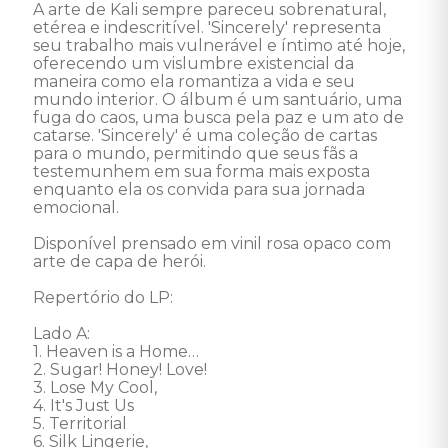
A arte de Kali sempre pareceu sobrenatural, 
etérea e indescritível. 'Sincerely' representa 
seu trabalho mais vulnerável e íntimo até hoje, 
oferecendo um vislumbre existencial da 
maneira como ela romantiza a vida e seu 
mundo interior. O álbum é um santuário, uma 
fuga do caos, uma busca pela paz e um ato de 
catarse. 'Sincerely' é uma coleção de cartas 
para o mundo, permitindo que seus fãs a 
testemunhem em sua forma mais exposta 
enquanto ela os convida para sua jornada 
emocional. 

Disponível prensado em vinil rosa opaco com 
arte de capa de herói. 

Repertório do LP: 

Lado A: 

1. Heaven is a Home… 

2. Sugar! Honey! Love! 

3. Lose My Cool, 

4. It's Just Us 

5. Territorial 

6. Silk Lingerie, 
