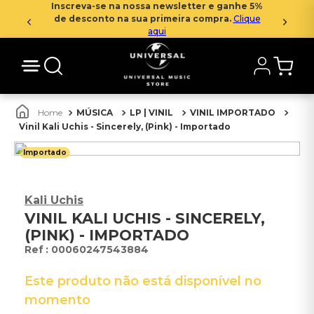
Inscreva-se na nossa newsletter e ganhe 5%
de desconto na sua primeira compra.
Clique
aqui
MÚSICA
LP | VINIL
VINIL IMPORTADO
Vinil Kali Uchis - Sincerely, (Pink) - Importado
Importado
Kali Uchis
VINIL KALI UCHIS - SINCERELY,
(PINK) - IMPORTADO
:
00060247543884
Este produto não está disponível no
momento