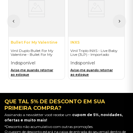
CO
Y
I
I
A
a
Bullet For My Valentine
INXS
Vinil Duplo Bullet For My
Vinil Triplo INXS - Live Baby
Valentine - Bullet For My
Live (3LP) - Importado
Valentine (Colour 1 deluxe) -
Importado
Indisponível
Indisponível
Avise-me quando retornar
Avise-me quando retornar
ao estoque
ao estoque
QUE TAL 5% DE DESCONTO EM SUA
PRIMEIRA COMPRA?
Assinando a newsletter você recebe um
cupom de 5%, novidades,
ofertas e muito mais!
*Desconto não acumulativo com outras promoções.
O cupom de desconto estará na caixa de entrada do seu email dentro de