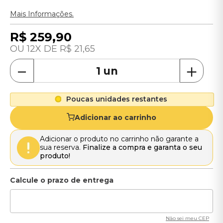
Mais Informações.
R$
259
,
90
12
R$
21
,
65
－
＋
Poucas unidades restantes
Adicionar ao carrinho
Adicionar o produto no carrinho não garante a
sua reserva.
Finalize a compra e garanta o seu
produto!
Não sei meu CEP