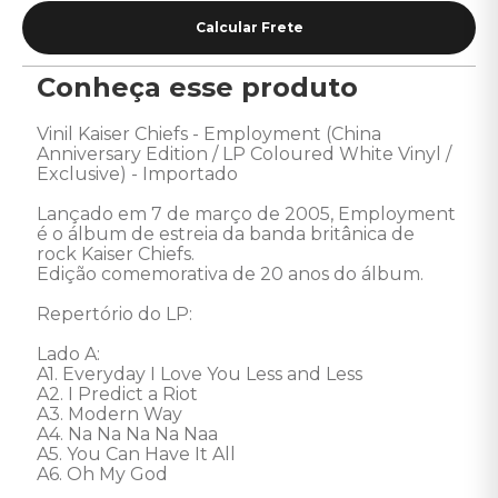
Conheça esse produto
Vinil Kaiser Chiefs - Employment (China 
Anniversary Edition / LP Coloured White Vinyl / 
Exclusive) - Importado 

Lançado em 7 de março de 2005, Employment 
é o álbum de estreia da banda britânica de 
rock Kaiser Chiefs. 

Edição comemorativa de 20 anos do álbum.

Repertório do LP: 

Lado A: 

A1. Everyday I Love You Less and Less 

A2. I Predict a Riot 

A3. Modern Way 

A4. Na Na Na Na Naa 

A5. You Can Have It All 

A6. Oh My God 
