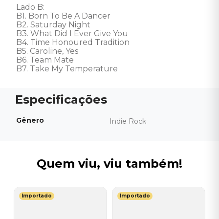
Lado B: 

B1. Born To Be A Dancer 

B2. Saturday Night 

B3. What Did I Ever Give You 

B4. Time Honoured Tradition 

B5. Caroline, Yes 

B6. Team Mate 

B7. Take My Temperature
Gênero
Indie Rock
Quem viu, viu também!
Importado
Importado
A
Y
V