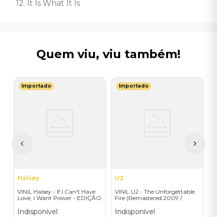
12. It Is What It Is
Quem viu, viu também!
Importado
Importado
U
rs
V
(
V
I
A
a
Halsey
U2
VINIL Halsey - If I Can't Have
VINIL U2 - The Unforgettable
Love, I Want Power - EDIÇÃO
Fire (Remastered 2009 /
LIMITADA EXCLUSIVA
Colour Vinyl / 2019 reissue) -
TRANSPARENT ORANGE
Importado
Indisponível
Indisponível