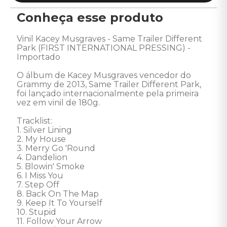
Conheça esse produto
Vinil Kacey Musgraves - Same Trailer Different 
Park (FIRST INTERNATIONAL PRESSING) - 
Importado 

O álbum de Kacey Musgraves vencedor do 
Grammy de 2013, Same Trailer Different Park, 
foi lançado internacionalmente pela primeira 
vez em vinil de 180g.

Tracklist: 

1. Silver Lining 

2. My House 

3. Merry Go 'Round 

4. Dandelion 

5. Blowin' Smoke 

6. I Miss You 

7. Step Off 

8. Back On The Map 

9. Keep It To Yourself 

10. Stupid 

11. Follow Your Arrow 
