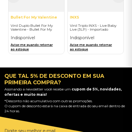
Bullet For My Valentine
INXS
Vinil Duplo Bullet For My
Vinil Triplo INXS - Live Baby
Valentine - Bullet For My
Live (3LP) - Importado
Valentine (Colour 1 deluxe) -
Importado
Indisponível
Indisponível
Avise-me quando retornar
Avise-me quando retornar
ao estoque
ao estoque
QUE TAL 5% DE DESCONTO EM SUA
PRIMEIRA COMPRA?
Assinando a newsletter você recebe um
cupom de 5%, novidades,
ofertas e muito mais!
*Desconto não acumulativo com outras promoções.
O cupom de desconto estará na caixa de entrada do seu email dentro de
24 horas.
Digite seu melhor e-mail