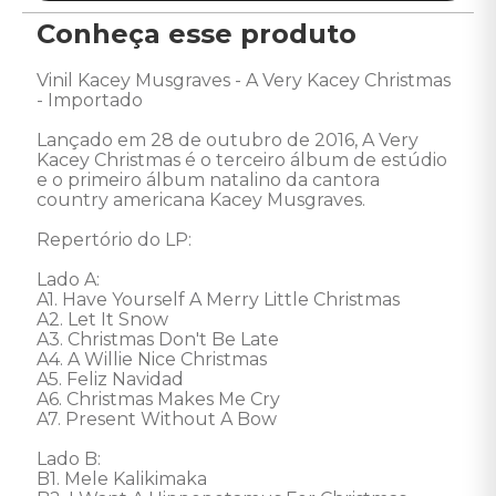
Conheça esse produto
Vinil Kacey Musgraves - A Very Kacey Christmas 
- Importado 

Lançado em 28 de outubro de 2016, A Very 
Kacey Christmas é o terceiro álbum de estúdio 
e o primeiro álbum natalino da cantora 
country americana Kacey Musgraves. 

Repertório do LP: 

Lado A:

A1. Have Yourself A Merry Little Christmas

A2. Let It Snow

A3. Christmas Don't Be Late

A4. A Willie Nice Christmas

A5. Feliz Navidad

A6. Christmas Makes Me Cry

A7. Present Without A Bow

Lado B: 

B1. Mele Kalikimaka
