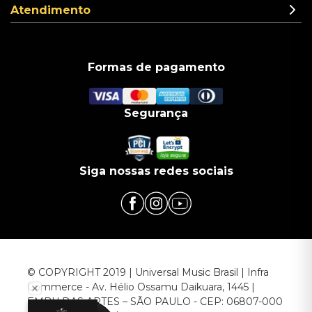
Atendimento
Formas de pagamento
Segurança
Siga nossas redes sociais
© COPYRIGHT 2019 | Universal Music Brasil | Infra
Commerce - Av. Hélio Ossamu Daikuara, 1445 |
EMBU DAS ARTES – SÃO PAULO - CEP: 06807-000