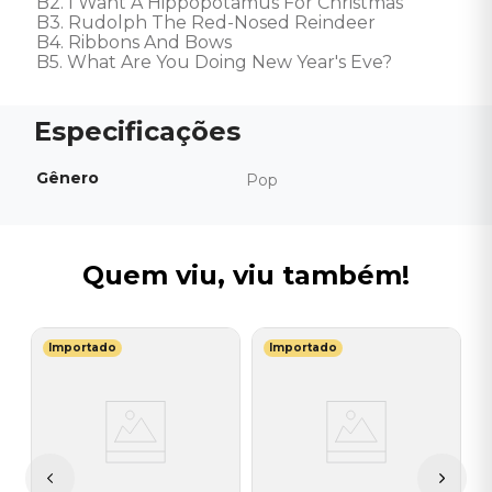
B2. I Want A Hippopotamus For Christmas

B3. Rudolph The Red-Nosed Reindeer

B4. Ribbons And Bows

B5. What Are You Doing New Year's Eve?
Gênero
Pop
Quem viu, viu também!
Importado
Importado
V
E
(
I
A
a