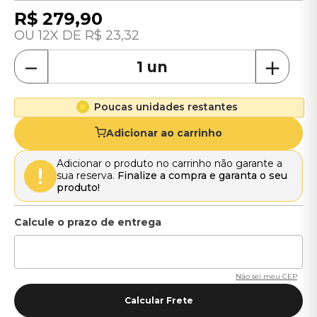
R$
279
,
90
12
R$
23
,
32
－
＋
Poucas unidades restantes
Adicionar ao carrinho
Adicionar o produto no carrinho não garante a
sua reserva.
Finalize a compra e garanta o seu
produto!
Não sei meu CEP