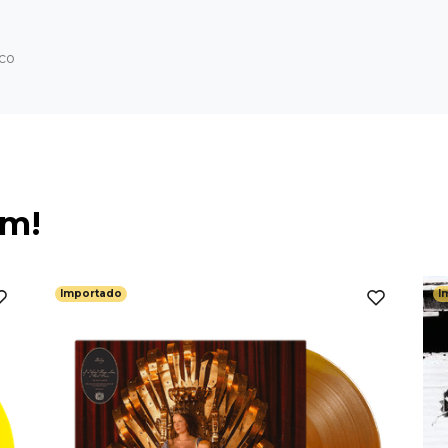
ico
ém!
Importado
I