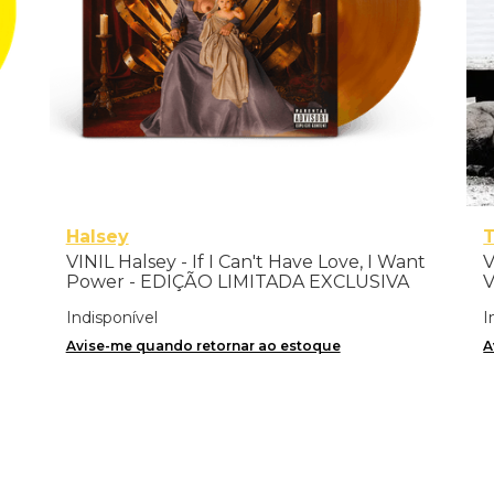
Halsey
T
VINIL Halsey - If I Can't Have Love, I Want
V
Power - EDIÇÃO LIMITADA EXCLUSIVA
V
TRANSPARENT ORANGE
Indisponível
I
Avise-me quando retornar ao estoque
A