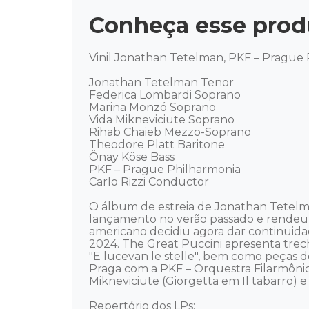
Conheça esse prod
Vinil Jonathan Tetelman, PKF – Prague Ph
Jonathan Tetelman Tenor

Federica Lombardi Soprano

Marina Monzó Soprano

Vida Mikneviciute Soprano

Rihab Chaieb Mezzo-Soprano

Theodore Platt Baritone

Önay Köse Bass

PKF – Prague Philharmonia

Carlo Rizzi Conductor

O álbum de estreia de Jonathan Tetelma
lançamento no verão passado e rendeu 
americano decidiu agora dar continuid
2024. The Great Puccini apresenta trec
"E lucevan le stelle", bem como peças d
Praga com a PKF – Orquestra Filarmônica
Mikneviciute (Giorgetta em Il tabarro) 
Repertório dos LPs:
