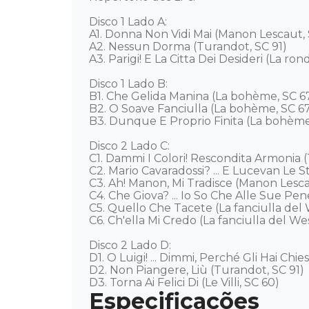
Disco 1 Lado A: 

A1. Donna Non Vidi Mai (Manon Lescaut, S
A2. Nessun Dorma (Turandot, SC 91)

A3. Parigi! E La Citta Dei Desideri (La rond
Disco 1 Lado B: 

B1. Che Gelida Manina (La bohème, SC 67)
B2. O Soave Fanciulla (La bohème, SC 67)
B3. Dunque E Proprio Finita (La bohème,
Disco 2 Lado C: 

C1. Dammi I Colori! Rescondita Armonia (T
C2. Mario Cavaradossi? ... E Lucevan Le Ste
C3. Ah! Manon, Mi Tradisce (Manon Lescau
C4. Che Giova? ... Io So Che Alle Sue Pen
C5. Quello Che Tacete (La fanciulla del W
C6. Ch'ella Mi Credo (La fanciulla del Wes
Disco 2 Lado D: 

D1. O Luigi! ... Dimmi, Perché Gli Hai Chiest
D2. Non Piangere, Liù (Turandot, SC 91) 

D3. Torna Ai Felici Di (Le Villi, SC 60)