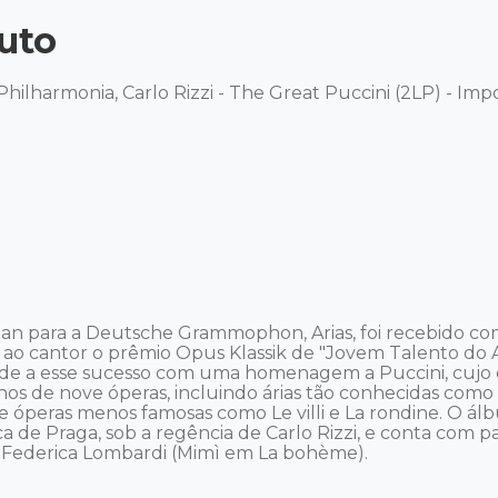
uto
ilharmonia, Carlo Rizzi - The Great Puccini (2LP) - Impo
n para a Deutsche Grammophon, Arias, foi recebido com
ao cantor o prêmio Opus Klassik de "Jovem Talento do A
ade a esse sucesso com uma homenagem a Puccini, cujo
hos de nove óperas, incluindo árias tão conhecidas como
e óperas menos famosas como Le villi e La rondine. O álb
 de Praga, sob a regência de Carlo Rizzi, e conta com par
e Federica Lombardi (Mimì em La bohème).
