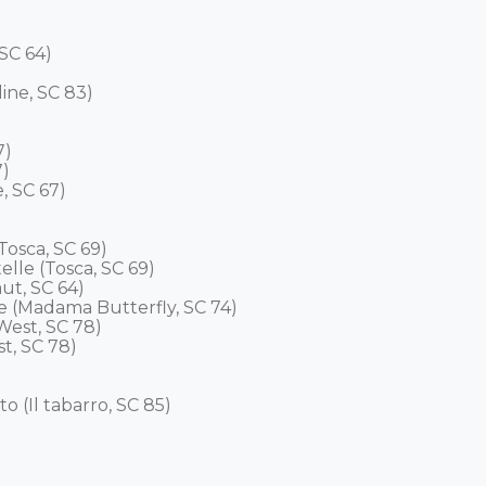
C 64) 

ine, SC 83)

 

 

 SC 67) 

osca, SC 69) 

lle (Tosca, SC 69) 

t, SC 64) 

e (Madama Butterfly, SC 74) 

est, SC 78) 

t, SC 78) 

o (Il tabarro, SC 85) 
