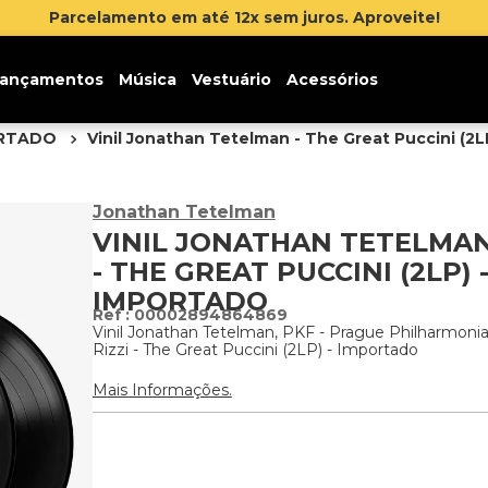
Inscreva-se na newsletter e ganhe 5% de desconto na s
ançamentos
Música
Vestuário
Acessórios
ORTADO
Vinil Jonathan Tetelman - The Great Puccini (2L
Jonathan Tetelman
VINIL JONATHAN TETELMA
- THE GREAT PUCCINI (2LP) 
IMPORTADO
:
00002894864869
Vinil Jonathan Tetelman, PKF - Prague Philharmonia
Rizzi - The Great Puccini (2LP) - Importado
Mais Informações.