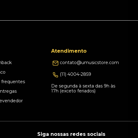
Atendimento
hback
contato@umusicstore.com
sco
(11) 4004-2859
 frequentes
De segunda à sexta das 9h às
17h (exceto feriados)
Entregas
evendedor
Siga nossas redes sociais