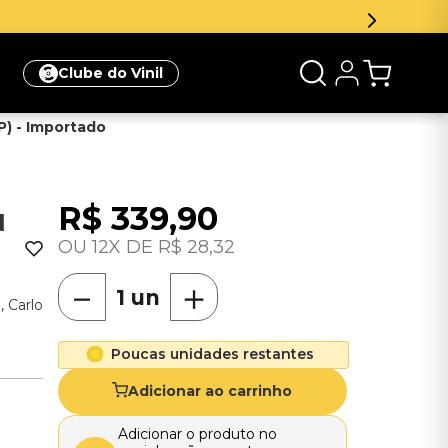
ua primeira compra
Clique aqui
Clube do Vinil
P) - Importado
R$
339
,
90
N
-
12
R$
28
,
32
－
＋
, Carlo
Poucas unidades restantes
Adicionar ao carrinho
Adicionar o produto no