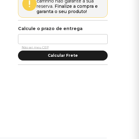
carrinho não garante a sua
reserva.
Finalize a compra e
garanta o seu produto!
Não sei meu CEP