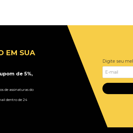
O EM SUA
Digite seu mel
upom de 5%,
s de assinaturas do
ail dentro de 24