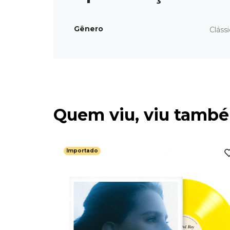
Gênero
Cláss
Quem viu, viu tamb
Importado
methin'