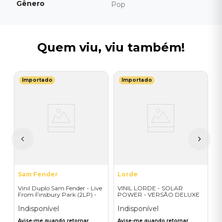
Gênero
Pop
Quem viu, viu também!
Importado
Importado
R
V
(
I
I
A
a
Sam Fender
Lorde
Vinil Duplo Sam Fender - Live
VINIL LORDE - SOLAR
From Finsbury Park (2LP) -
POWER - VERSÃO DELUXE
Importado
EXCLUSIVA
Indisponível
Indisponível
Avise-me quando retornar
Avise-me quando retornar