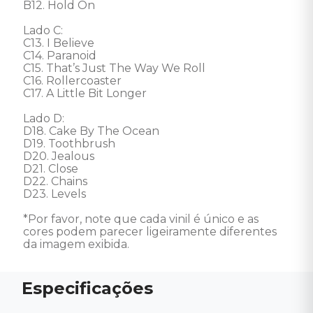
B12. Hold On 

Lado C: 

C13. I Believe 

C14. Paranoid 

C15. That’s Just The Way We Roll 

C16. Rollercoaster 

C17. A Little Bit Longer 

Lado D: 

D18. Cake By The Ocean 

D19. Toothbrush 

D20. Jealous 

D21. Close 

D22. Chains 

D23. Levels 

*Por favor, note que cada vinil é único e as 
cores podem parecer ligeiramente diferentes 
da imagem exibida.