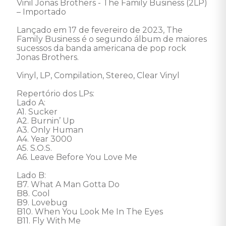
Vinil Jonas Brothers - The Family Business (2LP) 
– Importado 

Lançado em 17 de fevereiro de 2023, The 
Family Business é o segundo álbum de maiores 
sucessos da banda americana de pop rock 
Jonas Brothers. 

Vinyl, LP, Compilation, Stereo, Clear Vinyl 

Repertório dos LPs:

Lado A: 

A1. Sucker 

A2. Burnin’ Up 

A3. Only Human 

A4. Year 3000 

A5. S.O.S. 

A6. Leave Before You Love Me 

Lado B: 

B7. What A Man Gotta Do 

B8. Cool 

B9. Lovebug 

B10. When You Look Me In The Eyes 

B11. Fly With Me 
