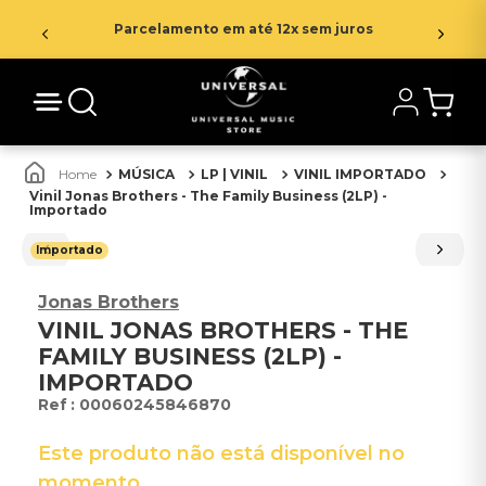
Parcelamento em até 12x sem juros
MÚSICA
LP | VINIL
VINIL IMPORTADO
Vinil Jonas Brothers - The Family Business (2LP) -
Importado
Importado
Jonas Brothers
VINIL JONAS BROTHERS - THE
FAMILY BUSINESS (2LP) -
IMPORTADO
:
00060245846870
Este produto não está disponível no
momento