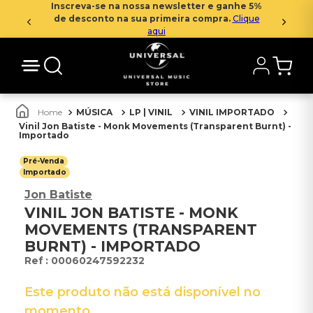
Inscreva-se na nossa newsletter e ganhe 5%
de desconto na sua primeira compra.
Clique
aqui
MÚSICA
LP | VINIL
VINIL IMPORTADO
Vinil Jon Batiste - Monk Movements (Transparent Burnt) -
Importado
Pré-Venda
Importado
Jon Batiste
VINIL JON BATISTE - MONK
MOVEMENTS (TRANSPARENT
BURNT) - IMPORTADO
:
00060247592232
Este produto não está disponível no
momento