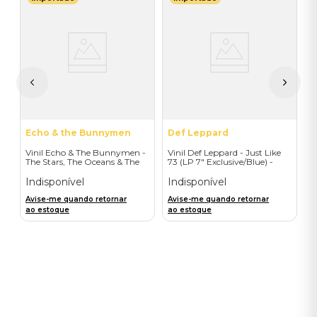
T
V
 -
T
D
P
I
A
a
Echo & the Bunnymen
Def Leppard
Vinil Echo & The Bunnymen -
Vinil Def Leppard - Just Like
The Stars, The Oceans & The
73 (LP 7" Exclusive/Blue) -
Moon (Double Vinyl Standard)
Importado
- Importado
Indisponível
Indisponível
Avise-me quando retornar
Avise-me quando retornar
ao estoque
ao estoque