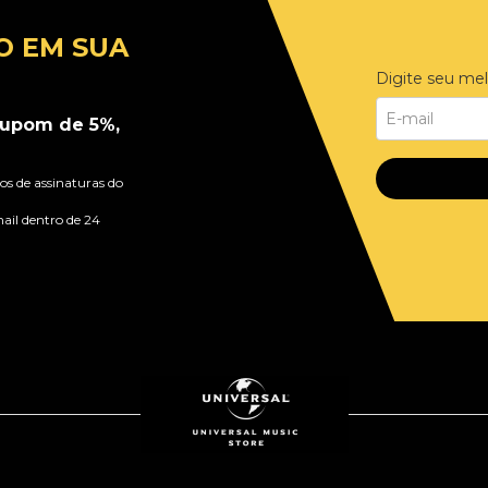
O EM SUA
Digite seu mel
upom de 5%,
s de assinaturas do
ail dentro de 24