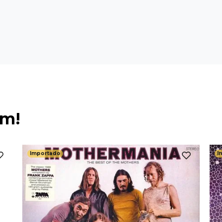
ém!
Importado
I