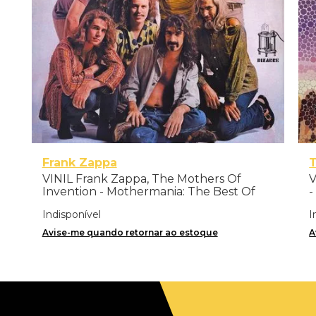
Frank Zappa
T
VINIL Frank Zappa, The Mothers Of
V
Invention - Mothermania: The Best Of
-
The Mothers - Importado
Indisponível
I
Avise-me quando retornar ao estoque
A