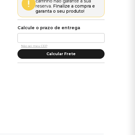
carrinho não garante a sua
reserva.
Finalize a compra e
garanta o seu produto!
Não sei meu CEP