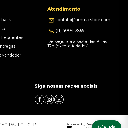
Atendimento
hback
contato@umusicstore.com
sco
(11) 4004-2859
 frequentes
De segunda à sexta das 9h às
17h (exceto feriados)
Entregas
evendedor
Siga nossas redes sociais
Powered by
Developed by
– SÃO PAULO - CEP:
Ajuda