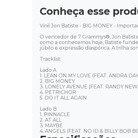
Conheça esse prod
Vinil Jon Batiste - BIG MONEY - Importa
O vencedor de 7 Grammys®, Jon Batist
como a conhecemos hoje, Batiste funde es
júbilo e expressão diaspórica. A trilha s
Tracklist: 

Lado A

1. LEAN ON MY LOVE (FEAT. ANDRA DAY)
2. BIG MONEY

3. LONELY AVENUE (FEAT. RANDY NEW
4. PETRICHOR

5. DO IT ALL AGAIN

Lado B

1. PINNACLE

2. AT ALL

3. MAYBE

4. ANGELS (FEAT. NO ID & BILLY BOB 