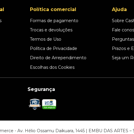
al
Política comercial
Ajuda
s
Formas de pagamento
Sobre Cas
l
Trocas e devoluções
Fale cono
Termos de Uso
Perguntas
Política de Privacidade
Prazos e 
Direito de Arrependimento
Seja um R
Escolhas dos Cookies
Segurança
ommerce - Av. Hélio Ossamu Daikuara, 1445 | EMBU DAS ARTES 