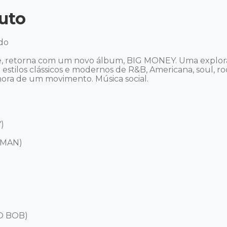
uto
do

e, retorna com um novo álbum, BIG MONEY. Uma explora
tilos clássicos e modernos de R&B, Americana, soul, roots
onora de um movimento. Música social.



MAN)

BO BOB)