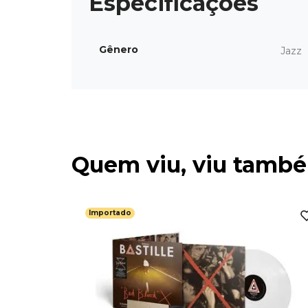
Gênero
Jazz
Quem viu, viu tamb
Importado
ntreux