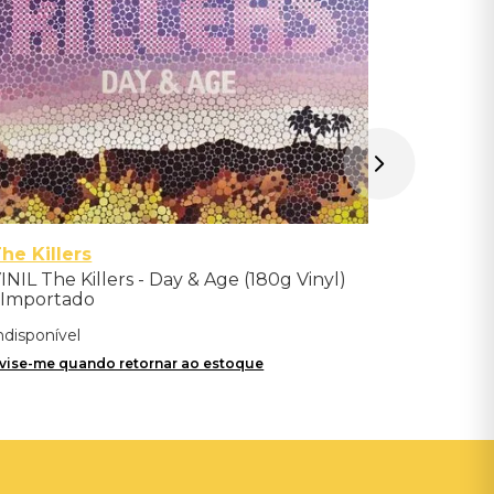
he Killers
INIL The Killers - Day & Age (180g Vinyl)
 Importado
ndisponível
vise-me quando retornar ao estoque