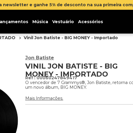
er e ganhe 5% de desconto na sua primeira compra
Clique a
ançamentos
Música
Vestuário
Acessórios
ORTADO
Vinil Jon Batiste - BIG MONEY - Importado
Jon Batiste
VINIL JON BATISTE - BIG
MONEY - IMPORTADO
:
00060247849417
O vencedor de 7 Grammys®, Jon Batiste, retorna 
um novo álbum, BIG MONEY.
Mais Informações.