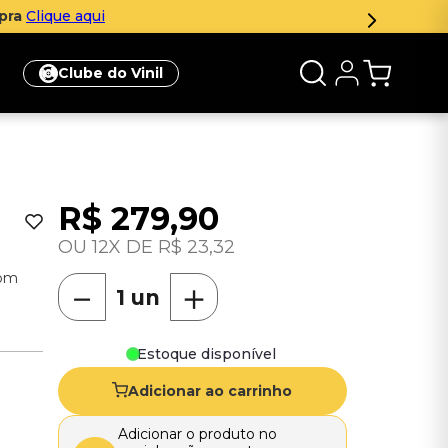
qui
Clube do Vinil
R$
279
,
90
12
R$
23
,
32
com
－
＋
Estoque disponível
Adicionar ao carrinho
Adicionar o produto no