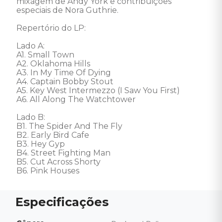
mixagem de Andy York e contribuições 
especiais de Nora Guthrie. 

Repertório do LP: 

Lado A: 

A1. Small Town 

A2. Oklahoma Hills 

A3. In My Time Of Dying 

A4. Captain Bobby Stout 

A5. Key West Intermezzo (I Saw You First) 

A6. All Along The Watchtower 

Lado B: 

B1. The Spider And The Fly 

B2. Early Bird Cafe 

B3. Hey Gyp 

B4. Street Fighting Man 

B5. Cut Across Shorty 

B6. Pink Houses