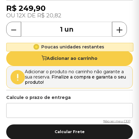
R$
249
,
90
12
R$
20
,
82
－
＋
Poucas unidades restantes
Adicionar ao carrinho
Adicionar o produto no carrinho não garante a
sua reserva.
Finalize a compra e garanta o seu
produto!
Não sei meu CEP