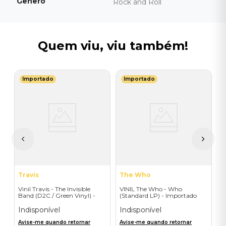
Gênero
Rock and Roll
Quem viu, viu também!
Importado
Importado
T
e
V
Of
(
I
A
a
Travis
The Who
Vinil Travis - The Invisible
VINIL The Who - Who
Band (D2C / Green Vinyl) -
(Standard LP) - Importado
Importado
Indisponível
Indisponível
Avise-me quando retornar
Avise-me quando retornar