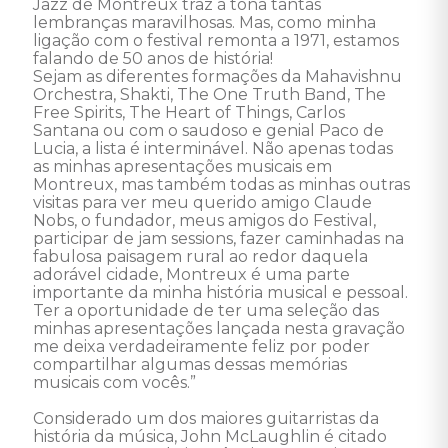
Jazz de Montreux traz à tona tantas 
lembranças maravilhosas. Mas, como minha 
ligação com o festival remonta a 1971, estamos 
falando de 50 anos de história!

Sejam as diferentes formações da Mahavishnu 
Orchestra, Shakti, The One Truth Band, The 
Free Spirits, The Heart of Things, Carlos 
Santana ou com o saudoso e genial Paco de 
Lucia, a lista é interminável. Não apenas todas 
as minhas apresentações musicais em 
Montreux, mas também todas as minhas outras 
visitas para ver meu querido amigo Claude 
Nobs, o fundador, meus amigos do Festival, 
participar de jam sessions, fazer caminhadas na 
fabulosa paisagem rural ao redor daquela 
adorável cidade, Montreux é uma parte 
importante da minha história musical e pessoal. 
Ter a oportunidade de ter uma seleção das 
minhas apresentações lançada nesta gravação 
me deixa verdadeiramente feliz por poder 
compartilhar algumas dessas memórias 
musicais com vocês.”

Considerado um dos maiores guitarristas da 
história da música, John McLaughlin é citado 