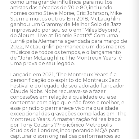
como uma grande influência para muitos 
artistas das décadas de 70 e 80, incluindo 
nomes como Steve Morse, Eric Johnson, Mike 
Stern e muitos outros. Em 2018, McLaughlin 
ganhou um Grammy de Melhor Solo de Jazz 
Improvisado por seu solo em "Miles Beyond", 
do álbum "Live at Ronnie Scott's". Com uma 
turnê pela Alemanha agendada para março de 
2022, McLaughlin permanece um dos maiores 
músicos de todos os tempos, e o lançamento 
de "John McLaughlin: The Montreux Years" é 
uma prova de seu legado.

Lançado em 2021, 'The Montreux Years' é a 
personificação do espírito do Montreux Jazz 
Festival e do legado de seu adorado fundador, 
Claude Nobs. Nobs recusava-se a fazer 
concessões em relação à qualidade ou a se 
contentar com algo que não fosse o melhor, e 
esse princípio permanece vivo na qualidade 
excepcional das gravações compiladas em 'The 
Montreux Years'. A masterização foi realizada 
por Tony Cousins ??no icônico Metropolis 
Studios de Londres, incorporando MQA para 
capturar o som original das performances ao 