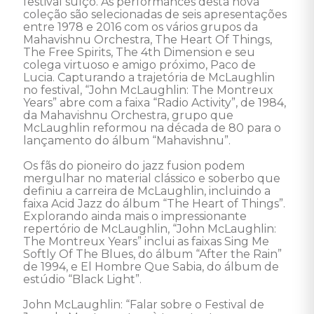
festival suíço. As performances desta nova 
coleção são selecionadas de seis apresentações 
entre 1978 e 2016 com os vários grupos da 
Mahavishnu Orchestra, The Heart Of Things, 
The Free Spirits, The 4th Dimension e seu 
colega virtuoso e amigo próximo, Paco de 
Lucia. Capturando a trajetória de McLaughlin 
no festival, “John McLaughlin: The Montreux 
Years” abre com a faixa “Radio Activity”, de 1984, 
da Mahavishnu Orchestra, grupo que 
McLaughlin reformou na década de 80 para o 
lançamento do álbum “Mahavishnu”.

Os fãs do pioneiro do jazz fusion podem 
mergulhar no material clássico e soberbo que 
definiu a carreira de McLaughlin, incluindo a 
faixa Acid Jazz do álbum “The Heart of Things”. 
Explorando ainda mais o impressionante 
repertório de McLaughlin, “John McLaughlin: 
The Montreux Years” inclui as faixas Sing Me 
Softly Of The Blues, do álbum “After the Rain” 
de 1994, e El Hombre Que Sabia, do álbum de 
estúdio “Black Light”.

John McLaughlin: “Falar sobre o Festival de 