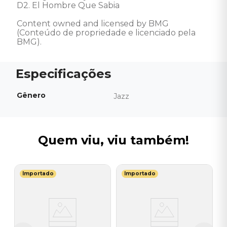
D2. El Hombre Que Sabia 

Content owned and licensed by BMG 
(Conteúdo de propriedade e licenciado pela 
BMG).
Gênero
Jazz
Quem viu, viu também!
Importado
Importado
T
V
G
I