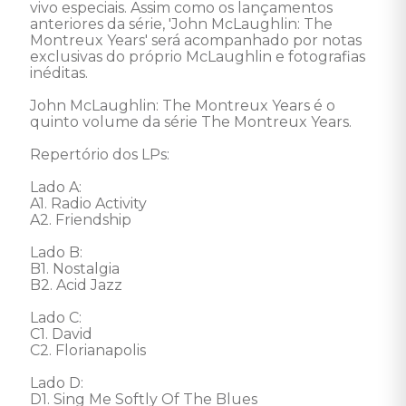
vivo especiais. Assim como os lançamentos 
anteriores da série, 'John McLaughlin: The 
Montreux Years' será acompanhado por notas 
exclusivas do próprio McLaughlin e fotografias 
inéditas.

John McLaughlin: The Montreux Years é o 
quinto volume da série The Montreux Years.

Repertório dos LPs:

Lado A:

A1. Radio Activity

A2. Friendship

Lado B:

B1. Nostalgia

B2. Acid Jazz

Lado C:

C1. David

C2. Florianapolis

Lado D:

D1. Sing Me Softly Of The Blues
