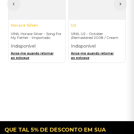
A
a
Horace Silver
U2
VINIL Horace Silver - Song For
VINIL U2 - October
My Father - Importado
(Remastered 2008 / Cream
Vinyl) - Importado
Indisponível
Indisponível
Avise-me quando retornar
Avise-me quando retornar
ao estoque
ao estoque
QUE TAL 5% DE DESCONTO EM SUA