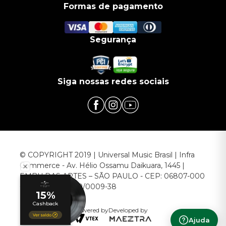
Formas de pagamento
Segurança
Siga nossas redes sociais
© COPYRIGHT 2019 | Universal Music Brasil | Infra
Commerce - Av. Hélio Ossamu Daikuara, 1445 |
EMBU DAS ARTES – SÃO PAULO - CEP: 06807-000
CNPJ: 00.952.789/0009-38
Powered by
Developed by
Ajuda