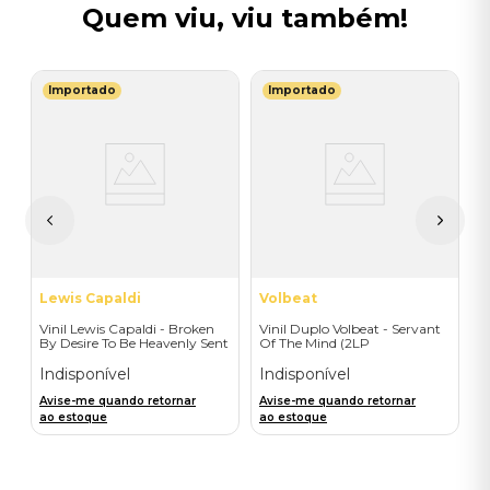
Quem viu, viu também!
Importado
Importado
S
0
V
(
I
A
a
Lewis Capaldi
Volbeat
Vinil Lewis Capaldi - Broken
Vinil Duplo Volbeat - Servant
By Desire To Be Heavenly Sent
Of The Mind (2LP
(Exclusive LP) - Importado
Orange/Blue / D2C) -
Importado
Indisponível
Indisponível
Avise-me quando retornar
Avise-me quando retornar
ao estoque
ao estoque