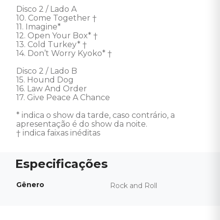
Disco 2 / Lado A

10. Come Together †

11. Imagine* 

12. Open Your Box* †

13. Cold Turkey* †

14. Don’t Worry Kyoko* †

Disco 2 / Lado B

15. Hound Dog 

16. Law And Order 

17. Give Peace A Chance

* indica o show da tarde, caso contrário, a 
apresentação é do show da noite. 

† indica faixas inéditas
Gênero
Rock and Roll