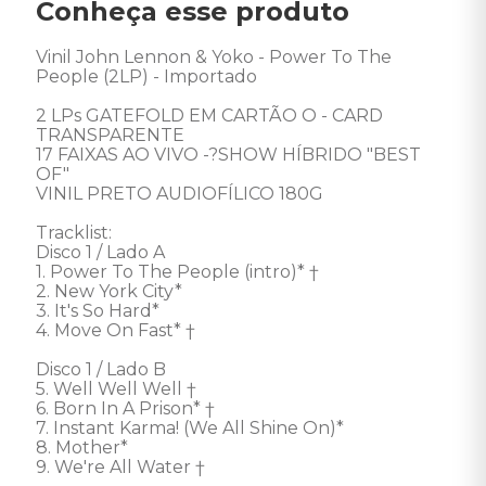
Conheça esse produto
Vinil John Lennon & Yoko - Power To The 
People (2LP) - Importado 

2 LPs GATEFOLD EM CARTÃO O - CARD 
TRANSPARENTE 

17 FAIXAS AO VIVO -?SHOW HÍBRIDO "BEST 
OF" 

VINIL PRETO AUDIOFÍLICO 180G

Tracklist:

Disco 1 / Lado A

1. Power To The People (intro)* †

2. New York City* 

3. It's So Hard* 

4. Move On Fast* †

Disco 1 / Lado B

5. Well Well Well †

6. Born In A Prison* †

7. Instant Karma! (We All Shine On)* 

8. Mother* 

9. We're All Water †
