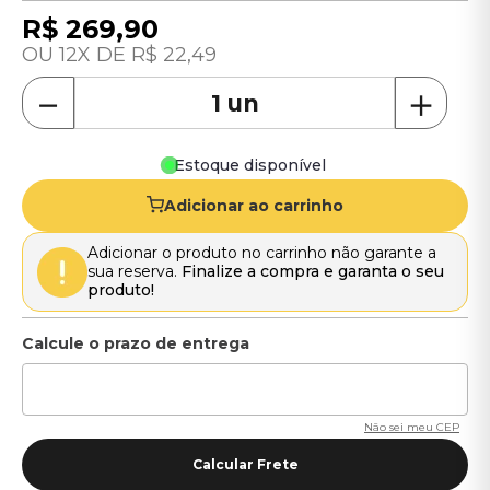
R$
269
,
90
12
R$
22
,
49
－
＋
Estoque disponível
Adicionar ao carrinho
Adicionar o produto no carrinho não garante a
sua reserva.
Finalize a compra e garanta o seu
produto!
Não sei meu CEP