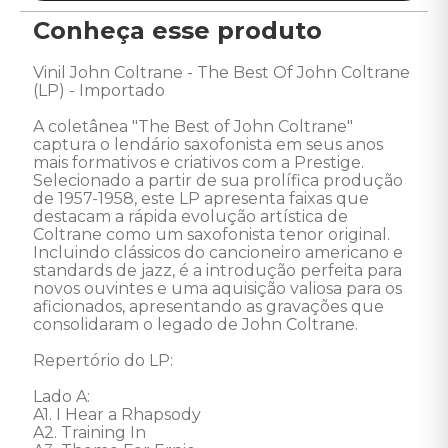
Conheça esse produto
Vinil John Coltrane - The Best Of John Coltrane 
(LP) - Importado 

A coletânea "The Best of John Coltrane" 
captura o lendário saxofonista em seus anos 
mais formativos e criativos com a Prestige. 
Selecionado a partir de sua prolífica produção 
de 1957-1958, este LP apresenta faixas que 
destacam a rápida evolução artística de 
Coltrane como um saxofonista tenor original. 
Incluindo clássicos do cancioneiro americano e 
standards de jazz, é a introdução perfeita para 
novos ouvintes e uma aquisição valiosa para os 
aficionados, apresentando as gravações que 
consolidaram o legado de John Coltrane.

Repertório do LP:

Lado A: 

A1. I Hear a Rhapsody

A2. Training In
