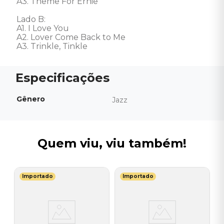
A3. Theme For Ernie

Lado B: 

A1. I Love You

A2. Lover Come Back to Me

A3. Trinkle, Tinkle
Gênero
Jazz
Quem viu, viu também!
Importado
Importado
G
V
H
I