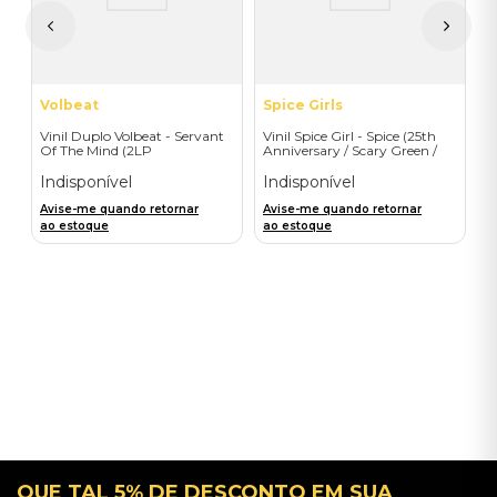
A
a
Volbeat
Spice Girls
Vinil Duplo Volbeat - Servant
Vinil Spice Girl - Spice (25th
Of The Mind (2LP
Anniversary / Scary Green /
Orange/Blue / D2C) -
1LP) - Importado
Importado
Indisponível
Indisponível
Avise-me quando retornar
Avise-me quando retornar
ao estoque
ao estoque
QUE TAL 5% DE DESCONTO EM SUA