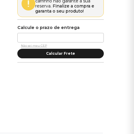
carrinho não garante a sua
reserva.
Finalize a compra e
garanta o seu produto!
Não sei meu CEP