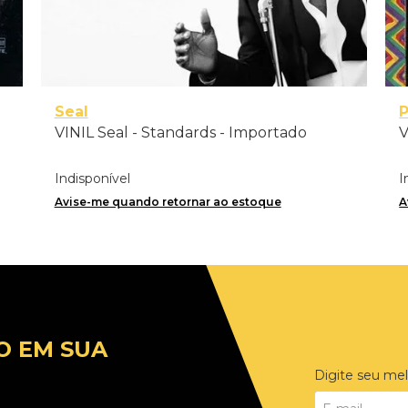
Seal
P
VINIL Seal - Standards - Importado
V
Indisponível
I
Avise-me quando retornar ao estoque
A
O EM SUA
Digite seu mel