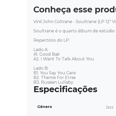
Conheça esse prod
Vinil John Coltrane - Soultrane (LP 12" Vi
Soultrane é o quarto álbum de estúdio d
Repertório do LP: 

Lado A: 

A1. Good Bait 

A2. I Want To Talk About You 

Lado B: 

B1. You Say You Care 

B2. Theme For Ernie 

B3. Russian Lullaby
Gênero
Jazz