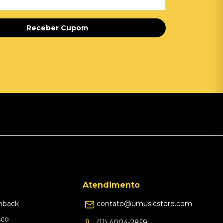
Receber Cupom
Atendimento
hback
contato@umusicstore.com
sco
(11) 4004-2859