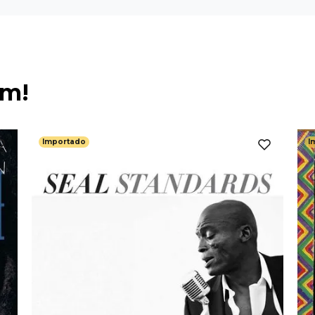
ém!
Importado
I