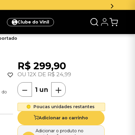
Clube do Vinil
mportado
R$
299
,
90
12
R$
24
,
99
－
＋
o do
Poucas unidades restantes
Adicionar ao carrinho
Adicionar o produto no