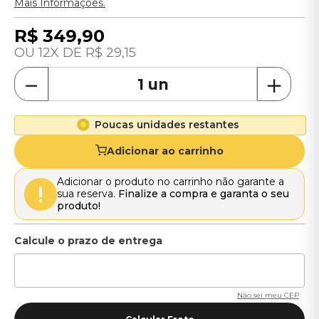
Mais Informações.
R$
349
,
90
12
R$
29
,
15
－
＋
Poucas unidades restantes
Adicionar ao carrinho
Adicionar o produto no carrinho não garante a
sua reserva.
Finalize a compra e garanta o seu
produto!
Não sei meu CEP