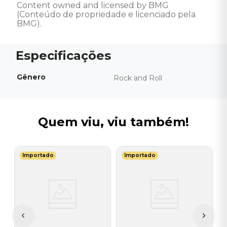
Content owned and licensed by BMG 
(Conteúdo de propriedade e licenciado pela 
BMG).
Gênero
Rock and Roll
Quem viu, viu também!
Importado
Importado
T
V
-
B
I
I
A
a