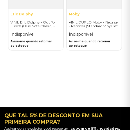
Eric Dolphy
Moby
VINIL Eric Dolphy - Out To
VINIL DUPLO Moby - Reprise
Lunch (Blue Note Classic) -
- Remixes (Standard Vinyl Set
Importado
- 2LP) - Importado
Indisponível
Indisponível
Avise-me quando retornar
Avise-me quando retornar
ao estoque
ao estoque
QUE TAL 5% DE DESCONTO EM SUA
PRIMEIRA COMPRA?
Assinando a newsletter você recebe um
cupom de 5%, novidades,