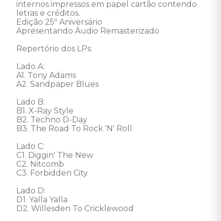
internos impressos em papel cartão contendo 
letras e créditos.

Edição 25º Aniversário

Apresentando Áudio Remasterizado

Repertório dos LPs:

Lado A: 

A1. Tony Adams

A2. Sandpaper Blues

Lado B: 

B1. X-Ray Style

B2. Techno D-Day

B3. The Road To Rock 'N' Roll

Lado C: 

C1. Diggin' The New

C2. Nitcomb

C3. Forbidden City

Lado D: 

D1. Yalla Yalla

D2. Willesden To Cricklewood 
