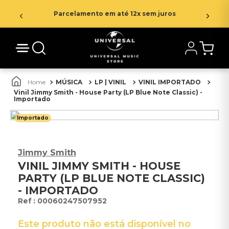
Parcelamento em até 12x sem juros
MÚSICA
LP | VINIL
VINIL IMPORTADO
Vinil Jimmy Smith - House Party (LP Blue Note Classic) -
Importado
Importado
Jimmy Smith
VINIL JIMMY SMITH - HOUSE
PARTY (LP BLUE NOTE CLASSIC)
- IMPORTADO
:
00060247507952
Este produto não está disponível no