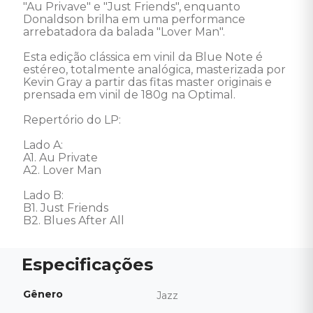
"Au Privave" e "Just Friends", enquanto 
Donaldson brilha em uma performance 
arrebatadora da balada "Lover Man".         

Esta edição clássica em vinil da Blue Note é 
estéreo, totalmente analógica, masterizada por 
Kevin Gray a partir das fitas master originais e 
prensada em vinil de 180g na Optimal. 

Repertório do LP: 

Lado A: 

A1. Au Private

A2. Lover Man

Lado B: 

B1. Just Friends

B2. Blues After All
Gênero
Jazz