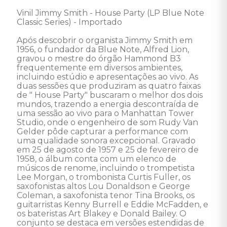
Vinil Jimmy Smith - House Party (LP Blue Note 
Classic Series) - Importado

Após descobrir o organista Jimmy Smith em 
1956, o fundador da Blue Note, Alfred Lion, 
gravou o mestre do órgão Hammond B3 
frequentemente em diversos ambientes, 
incluindo estúdio e apresentações ao vivo. As 
duas sessões que produziram as quatro faixas 
de " House Party" buscaram o melhor dos dois 
mundos, trazendo a energia descontraída de 
uma sessão ao vivo para o Manhattan Tower 
Studio, onde o engenheiro de som Rudy Van 
Gelder pôde capturar a performance com 
uma qualidade sonora excepcional. Gravado 
em 25 de agosto de 1957 e 25 de fevereiro de 
1958, o álbum conta com um elenco de 
músicos de renome, incluindo o trompetista 
Lee Morgan, o trombonista Curtis Fuller, os 
saxofonistas altos Lou Donaldson e George 
Coleman, a saxofonista tenor Tina Brooks, os 
guitarristas Kenny Burrell e Eddie McFadden, e 
os bateristas Art Blakey e Donald Bailey. O 
conjunto se destaca em versões estendidas de 