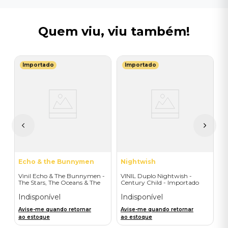
Quem viu, viu também!
Importado
Importado
F
ad
V
(
T
I
A
a
Echo & the Bunnymen
Nightwish
Vinil Echo & The Bunnymen -
VINIL Duplo Nightwish -
The Stars, The Oceans & The
Century Child - Importado
Moon (Double Vinyl Standard)
- Importado
Indisponível
Indisponível
Avise-me quando retornar
Avise-me quando retornar
ao estoque
ao estoque