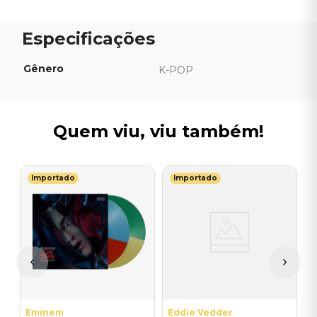
Gênero
K-POP
Quem viu, viu também!
Importado
Importado
L
V
P
E
I
A
a
Eminem
Eddie Vedder