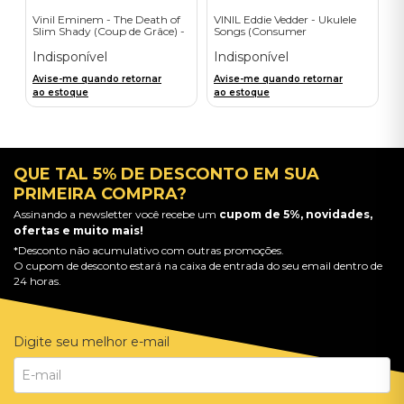
Vinil Eminem - The Death of
VINIL Eddie Vedder - Ukulele
Slim Shady (Coup de Grâce) -
Songs (Consumer
Exclusive/Crayon - Importado
Engagement) - Importado
Indisponível
Indisponível
Avise-me quando retornar
Avise-me quando retornar
ao estoque
ao estoque
QUE TAL 5% DE DESCONTO EM SUA
PRIMEIRA COMPRA?
Assinando a newsletter você recebe um
cupom de 5%, novidades,
ofertas e muito mais!
*Desconto não acumulativo com outras promoções.
O cupom de desconto estará na caixa de entrada do seu email dentro de
24 horas.
Digite seu melhor e-mail