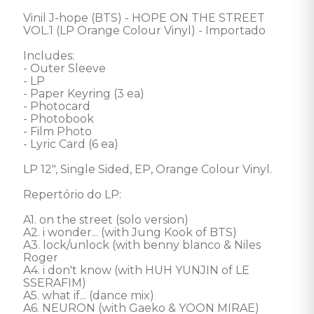
Vinil J-hope (BTS) - HOPE ON THE STREET 
VOL.1 (LP Orange Colour Vinyl) - Importado 

Includes:

- Outer Sleeve

- LP

- Paper Keyring (3 ea)

- Photocard

- Photobook

- Film Photo

- Lyric Card (6 ea) 

LP 12", Single Sided, EP, Orange Colour Vinyl. 

Repertório do LP: 

A1. on the street (solo version) 

A2. i wonder... (with Jung Kook of BTS) 

A3. lock/unlock (with benny blanco & Niles 
Roger 

A4. i don't know (with HUH YUNJIN of LE 
SSERAFIM) 

A5. what if... (dance mix) 

A6. NEURON (with Gaeko & YOON MIRAE)