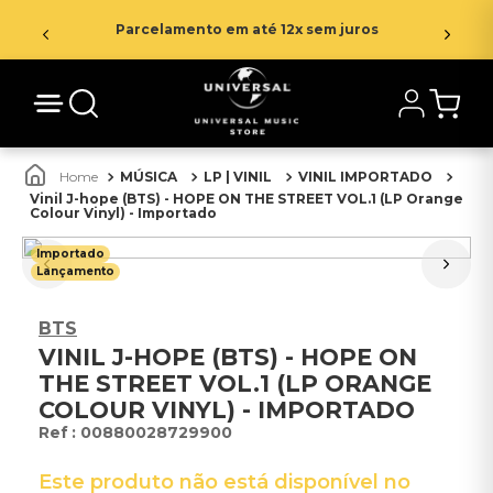
Parcelamento em até 12x sem juros
MÚSICA
LP | VINIL
VINIL IMPORTADO
Vinil J-hope (BTS) - HOPE ON THE STREET VOL.1 (LP Orange
Colour Vinyl) - Importado
Importado
Lançamento
BTS
VINIL J-HOPE (BTS) - HOPE ON
THE STREET VOL.1 (LP ORANGE
COLOUR VINYL) - IMPORTADO
:
00880028729900
Este produto não está disponível no