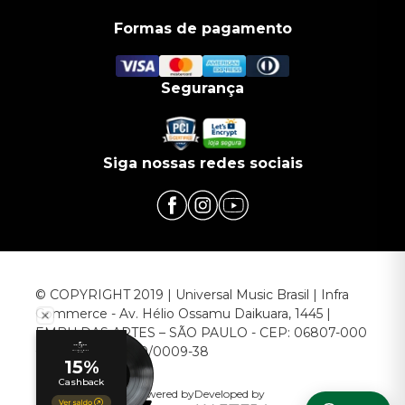
Formas de pagamento
Segurança
Siga nossas redes sociais
© COPYRIGHT 2019 | Universal Music Brasil | Infra
Commerce - Av. Hélio Ossamu Daikuara, 1445 |
EMBU DAS ARTES – SÃO PAULO - CEP: 06807-000
CNPJ: 00.952.789/0009-38
Powered by
Developed by