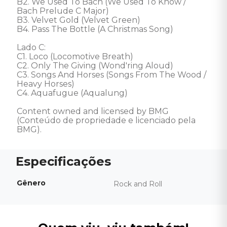
B2. We Used To Bach (We Used To Know / 
Bach Prelude C Major) 

B3. Velvet Gold (Velvet Green) 

B4. Pass The Bottle (A Christmas Song) 

Lado C: 

C1. Loco (Locomotive Breath) 

C2. Only The Giving (Wond'ring Aloud) 

C3. Songs And Horses (Songs From The Wood / 
Heavy Horses) 

C4. Aquafugue (Aqualung) 

Content owned and licensed by BMG 
(Conteúdo de propriedade e licenciado pela 
BMG).
Gênero
Rock and Roll