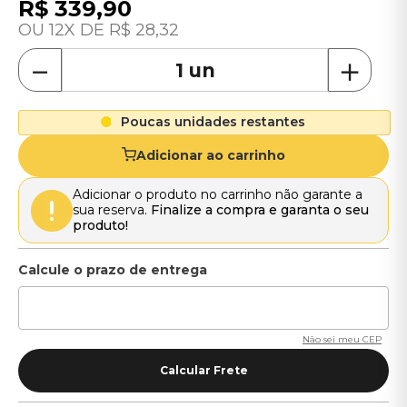
R$
339
,
90
12
R$
28
,
32
－
＋
Poucas unidades restantes
Adicionar ao carrinho
Adicionar o produto no carrinho não garante a
sua reserva.
Finalize a compra e garanta o seu
produto!
Não sei meu CEP