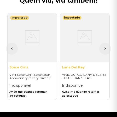
Quem viu, viu também!
Importado
Importado
G
-
V
H
I
A
a
Spice Girls
Lana Del Rey
Vinil Spice Girl - Spice (25th
VINIL DUPLO LANA DEL REY
Anniversary / Scary Green /
- BLUE BANISTERS
1LP) - Importado
(AMARELO TRANSPARENTE)
- IMPORTADO
Indisponível
Indisponível
Avise-me quando retornar
Avise-me quando retornar
ao estoque
ao estoque