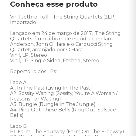
Conheça esse produto
Vinil Jethro Tull - The String Quartets (2LP) - 
Importado 

Lançado em 24 de março de 2017,  The String 
Quartets é um álbum de estúdio com Ian 
Anderson, John O'Hara e o Carducci String 
Quartet, arranjado por O'Hara. 

Vinil, LP, Stereo

Vinil, LP, Single Sided, Etched, Stereo 

Repertório dos LPs: 

Lado A: 

A1. In The Past (Living In The Past) 

A2. Sossity Waiting (Sossity, You're A Woman / 
Reasons For Waiting) 

A3. Bungle (Bungle In The Jungle) 

A4. Ring Out These Bells (Ring Out, Solstice 
Bells) 

Lado B: 

B1. Farm, The Fourway (Farm On The Freeway) 
