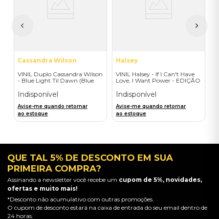
 -
I
A
a
Cassandra Wilson
Halsey
VINIL Duplo Cassandra Wilson
VINIL Halsey - If I Can't Have
- Blue Light Til Dawn (Blue
Love, I Want Power - EDIÇÃO
Note Classic-2LP) - Importado
LIMITADA EXCLUSIVA
TRANSPARENT ORANGE
Indisponível
Indisponível
Avise-me quando retornar
Avise-me quando retornar
ao estoque
ao estoque
QUE TAL 5% DE DESCONTO EM SUA
PRIMEIRA COMPRA?
Assinando a newsletter você recebe um
cupom de 5%, novidades,
ofertas e muito mais!
*Desconto não acumulativo com outras promoções.
O cupom de desconto estará na caixa de entrada do seu email dentro de
24 horas.