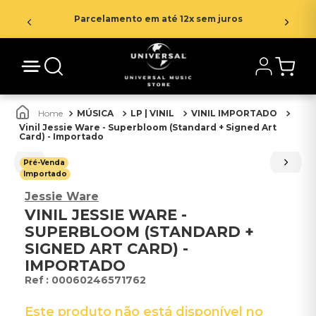
Parcelamento em até 12x sem juros
MÚSICA
LP | VINIL
VINIL IMPORTADO
Vinil Jessie Ware - Superbloom (Standard + Signed Art
Card) - Importado
Pré-Venda
Importado
Jessie Ware
VINIL JESSIE WARE -
SUPERBLOOM (STANDARD +
SIGNED ART CARD) -
IMPORTADO
:
00060246571762
Este produto não está disponível no