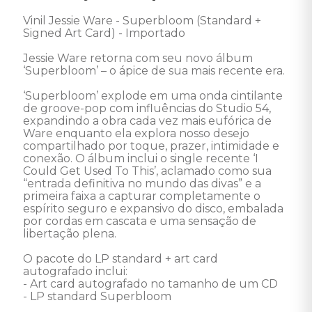
Vinil Jessie Ware - Superbloom (Standard + 
Signed Art Card) - Importado 

Jessie Ware retorna com seu novo álbum 
‘Superbloom’ – o ápice de sua mais recente era.

‘Superbloom’ explode em uma onda cintilante 
de groove-pop com influências do Studio 54, 
expandindo a obra cada vez mais eufórica de 
Ware enquanto ela explora nosso desejo 
compartilhado por toque, prazer, intimidade e 
conexão. O álbum inclui o single recente ‘I 
Could Get Used To This’, aclamado como sua 
“entrada definitiva no mundo das divas” e a 
primeira faixa a capturar completamente o 
espírito seguro e expansivo do disco, embalada 
por cordas em cascata e uma sensação de 
libertação plena.

O pacote do LP standard + art card 
autografado inclui: 

- Art card autografado no tamanho de um CD 

- LP standard Superbloom
