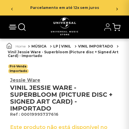
Parcelamento em até 12x sem juros
MÚSICA
LP | VINIL
VINIL IMPORTADO
Vinil Jessie Ware - Superbloom (Picture disc + Signed Art
Card) - Importado
Pré-Venda
Importado
Jessie Ware
VINIL JESSIE WARE -
SUPERBLOOM (PICTURE DISC +
SIGNED ART CARD) -
IMPORTADO
:
00019995737616
Este produto não está disponível no