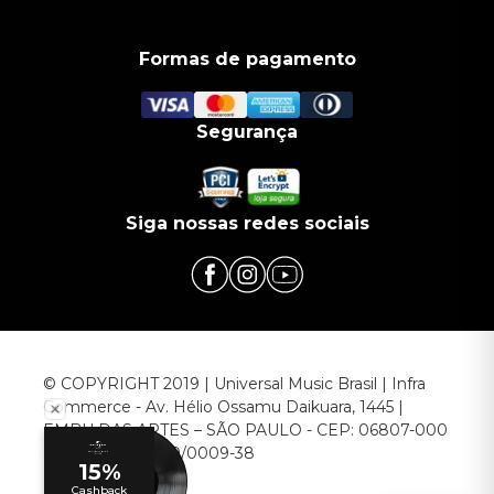
Formas de pagamento
Segurança
Siga nossas redes sociais
© COPYRIGHT 2019 | Universal Music Brasil | Infra
Commerce - Av. Hélio Ossamu Daikuara, 1445 |
EMBU DAS ARTES – SÃO PAULO - CEP: 06807-000
CNPJ: 00.952.789/0009-38