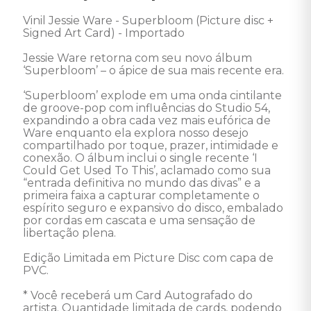
Vinil Jessie Ware - Superbloom (Picture disc + 
Signed Art Card) - Importado 

Jessie Ware retorna com seu novo álbum 
‘Superbloom’ – o ápice de sua mais recente era.

‘Superbloom’ explode em uma onda cintilante 
de groove-pop com influências do Studio 54, 
expandindo a obra cada vez mais eufórica de 
Ware enquanto ela explora nosso desejo 
compartilhado por toque, prazer, intimidade e 
conexão. O álbum inclui o single recente ‘I 
Could Get Used To This’, aclamado como sua 
“entrada definitiva no mundo das divas” e a 
primeira faixa a capturar completamente o 
espírito seguro e expansivo do disco, embalado 
por cordas em cascata e uma sensação de 
libertação plena.

Edição Limitada em Picture Disc com capa de 
PVC.

* Você receberá um Card Autografado do 
artista. Quantidade limitada de cards, podendo 