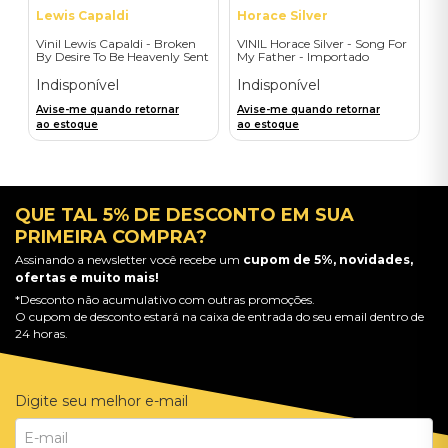
Lewis Capaldi
Horace Silver
Vinil Lewis Capaldi - Broken
VINIL Horace Silver - Song For
By Desire To Be Heavenly Sent
My Father - Importado
(Exclusive LP) - Importado
Indisponível
Indisponível
Avise-me quando retornar
Avise-me quando retornar
ao estoque
ao estoque
QUE TAL 5% DE DESCONTO EM SUA
PRIMEIRA COMPRA?
Assinando a newsletter você recebe um
cupom de 5%, novidades,
ofertas e muito mais!
*Desconto não acumulativo com outras promoções.
O cupom de desconto estará na caixa de entrada do seu email dentro de
24 horas.
Digite seu melhor e-mail