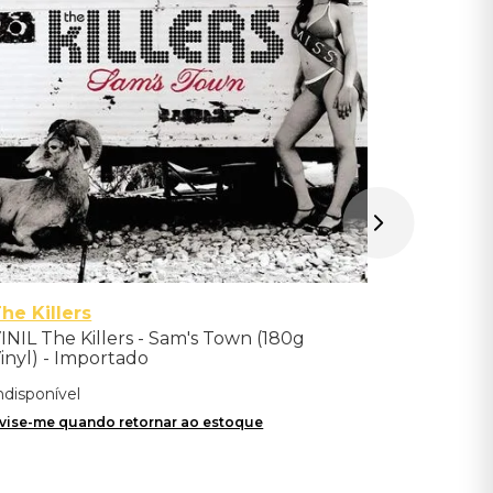
Indisponíve
Avise-me qu
he Killers
INIL The Killers - Sam's Town (180g
inyl) - Importado
ndisponível
vise-me quando retornar ao estoque