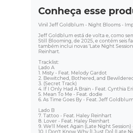
Conheça esse prod
Vinil Jeff Goldblum - Night Blooms - Im
Jeff Goldblum está de volta e, como se
Still Blooming, de 2025, e contém seis f
também inclui novas 'Late Night Session
Reinhart. 

Tracklist: 

Lado A 

1. Misty - Feat. Melody Gardot 

2. Bewitched, Bothered, and Bewildered 
3. (Secret Track) 

4. If I Only Had A Brain - Feat. Cynthia Eri
5. Mean To Me - Feat. dodie 

6. As Time Goes By - Feat. Jeff Goldblum 
Lado B 

7. Tattoo - Feat. Haley Reinhart 

8. Lover - Feat. Haley Reinhart 

9. We'll Meet Again (Late Night Session) -
10. I Don't Know Why [I Just Do] (Late Ni