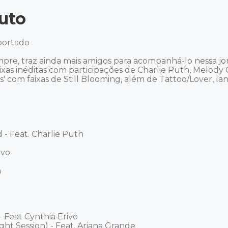
uto
portado

mpre, traz ainda mais amigos para acompanhá-lo nessa jo
aixas inéditas com participações de Charlie Puth, Melody
s' com faixas de Still Blooming, além de Tattoo/Lover, 
- Feat. Charlie Puth 

vo 



 Feat Cynthia Erivo 

ght Session) - Feat. Ariana Grande 
