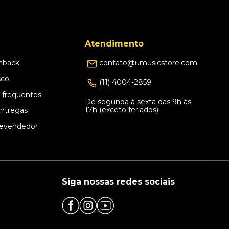
Atendimento
hback
contato@umusicstore.com
sco
(11) 4004-2859
 frequentes
De segunda à sexta das 9h às
17h (exceto feriados)
Entregas
evendedor
Siga nossas redes sociais