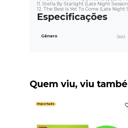
11. Stella By Starlight (Late Night Session
12. The Best Is Yet To Come (Late Night 
Gênero
Jazz
Quem viu, viu tamb
Importado
amas) -