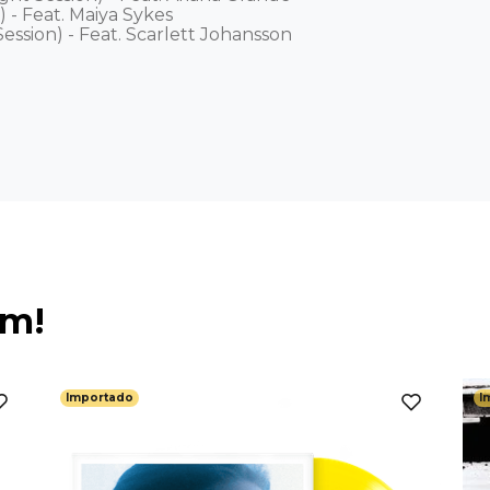
) - Feat. Maiya Sykes 

Session) - Feat. Scarlett Johansson
ém!
Importado
I