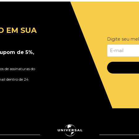
O EM SUA
Digite seu mel
upom de 5%,
s de assinaturas do
ail dentro de 24