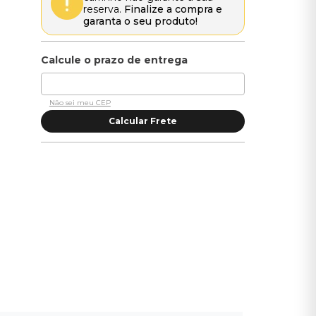
reserva.
Finalize a compra e
garanta o seu produto!
Não sei meu CEP