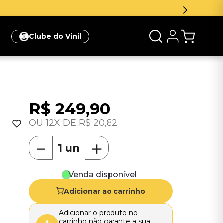
Clube do Vinil
R$
249
,
90
12
R$
20
,
82
－
＋
Venda disponível
Adicionar ao carrinho
Adicionar o produto no
carrinho não garante a sua