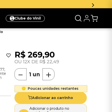
Clube do Vinil
do
R$
269
,
90
12
R$
22
,
49
77,
－
＋
ente
n
Poucas unidades restantes
Adicionar ao carrinho
Adicionar o produto no