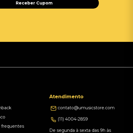
Receber Cupom
Atendimento
hback
contato@umusicstore.com
sco
(11) 4004-2859
 frequentes
De segunda à sexta das 9h às