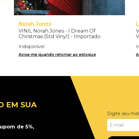
Norah Jones
y
VINIL Norah Jones - I Dream Of
V
Christmas (Std Vinyl) - Importado
Indisponível
I
Avise-me quando retornar ao estoque
A
O EM SUA
Digite seu mel
upom de 5%,