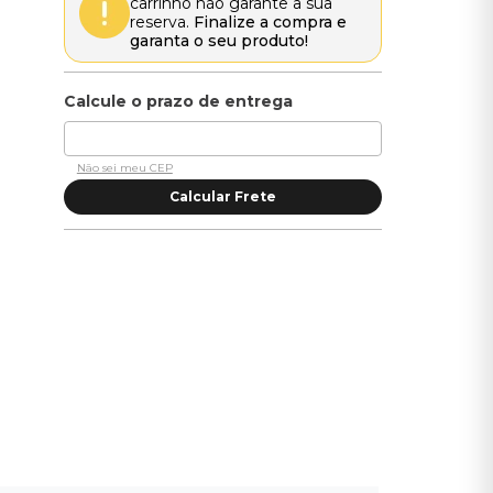
carrinho não garante a sua
reserva.
Finalize a compra e
garanta o seu produto!
Não sei meu CEP