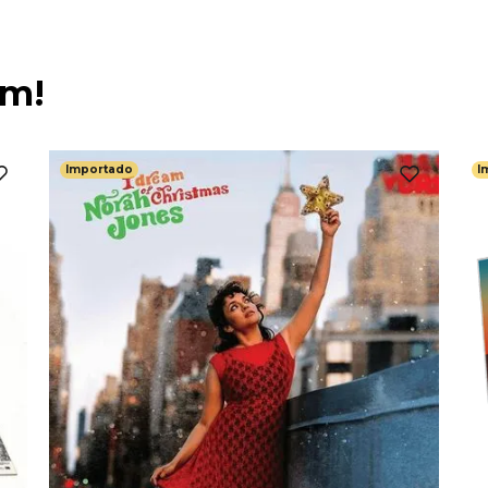
ém!
Importado
I