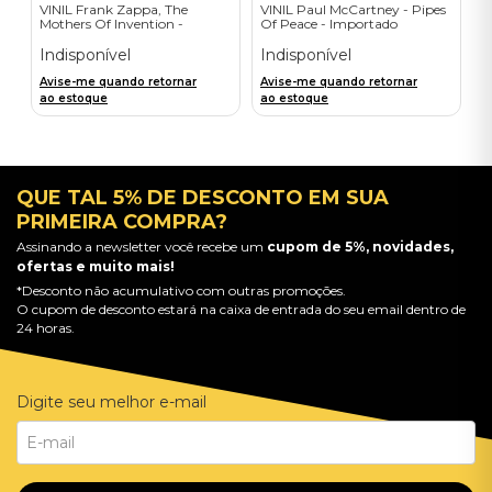
VINIL Frank Zappa, The
VINIL Paul McCartney - Pipes
Mothers Of Invention -
Of Peace - Importado
Mothermania: The Best Of
The Mothers - Importado
Indisponível
Indisponível
Avise-me quando retornar
Avise-me quando retornar
ao estoque
ao estoque
QUE TAL 5% DE DESCONTO EM SUA
PRIMEIRA COMPRA?
Assinando a newsletter você recebe um
cupom de 5%, novidades,
ofertas e muito mais!
*Desconto não acumulativo com outras promoções.
O cupom de desconto estará na caixa de entrada do seu email dentro de
24 horas.
Digite seu melhor e-mail