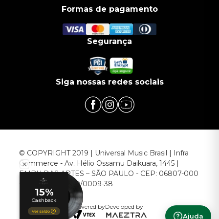
Formas de pagamento
Segurança
Siga nossas redes sociais
© COPYRIGHT 2019 | Universal Music Brasil | Infra
Commerce - Av. Hélio Ossamu Daikuara, 1445 |
EMBU DAS ARTES – SÃO PAULO - CEP: 06807-000
CNPJ: 00.952.789/0009-38
Powered by
Developed by
Ajuda