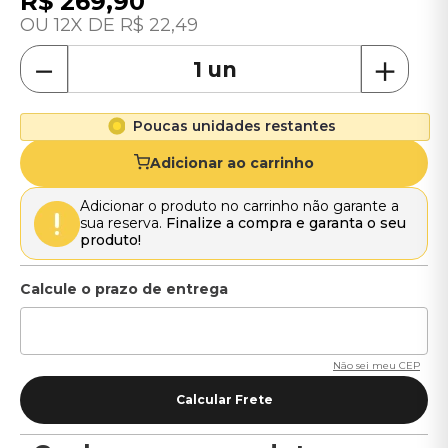
R$
269
,
90
12
R$
22
,
49
－
＋
Poucas unidades restantes
Adicionar ao carrinho
Adicionar o produto no carrinho não garante a
sua reserva.
Finalize a compra e garanta o seu
produto!
Não sei meu CEP