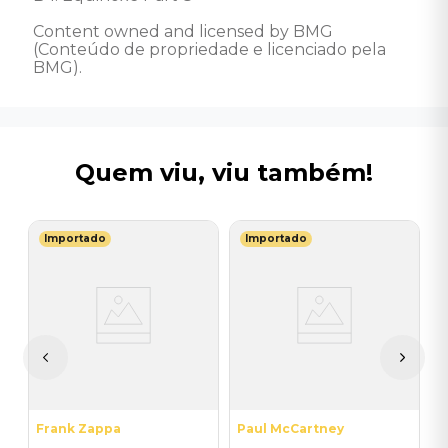
Content owned and licensed by BMG 
(Conteúdo de propriedade e licenciado pela 
BMG).
Quem viu, viu também!
Importado
Importado
M
V
-
G
I
A
a
Frank Zappa
Paul McCartney