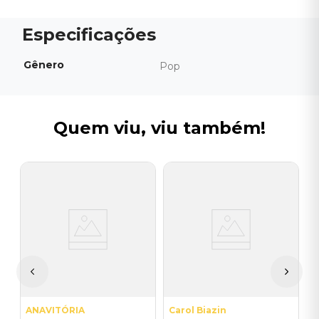
Gênero
Pop
Quem viu, viu também!
V
V
V
/
R
ANAVITÓRIA
Carol Biazin