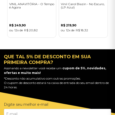
VINIL ANAVITÓRIA - O Tempo
Vinil Carol Biazin - No Escuro,
é Agora
(LP Azul)
R$
249
,
90
R$
219
,
90
12
R$
20
,
82
12
R$
18
,
32
QUE TAL 5% DE DESCONTO EM SUA
PRIMEIRA COMPRA?
Assinando a newsletter você recebe um
cupom de 5%, novidades,
ofertas e muito mais!
*Desconto não acumulativo com outras promoções.
O cupom de desconto estará na caixa de entrada do seu email dentro de
24 horas.
Digite seu melhor e-mail