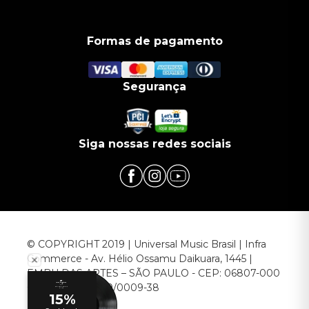
Formas de pagamento
Segurança
Siga nossas redes sociais
© COPYRIGHT 2019 | Universal Music Brasil | Infra
Commerce - Av. Hélio Ossamu Daikuara, 1445 |
EMBU DAS ARTES – SÃO PAULO - CEP: 06807-000
CNPJ: 00.952.789/0009-38