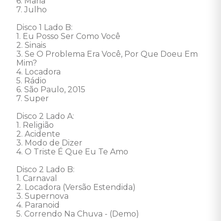
6. Maria 

7. Julho 

Disco 1 Lado B: 

1. Eu Posso Ser Como Você 

2. Sinais 

3. Se O Problema Era Você, Por Que Doeu Em 
Mim? 

4. Locadora 

5. Rádio 

6. São Paulo, 2015 

7. Super 

Disco 2 Lado A: 

1. Religião 

2. Acidente 

3. Modo de Dizer 

4. O Triste É Que Eu Te Amo 

Disco 2 Lado B: 

1. Carnaval 

2. Locadora (Versão Estendida) 

3. Supernova 

4. Paranoid 

5. Correndo Na Chuva - (Demo)