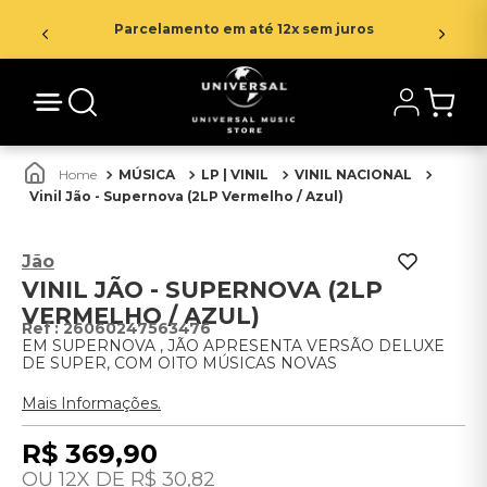
Parcelamento em até 12x sem juros
MÚSICA
LP | VINIL
VINIL NACIONAL
Vinil Jão - Supernova (2LP Vermelho / Azul)
Jão
VINIL JÃO - SUPERNOVA (2LP
VERMELHO / AZUL)
:
26060247563476
EM SUPERNOVA , JÃO APRESENTA VERSÃO DELUXE
DE SUPER, COM OITO MÚSICAS NOVAS
Mais Informações.
R$
369
,
90
12
R$
30
,
82