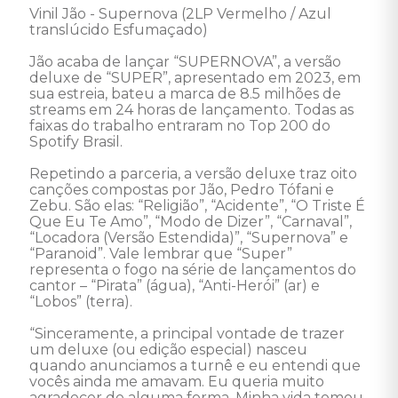
Vinil Jão - Supernova (2LP Vermelho / Azul 
translúcido Esfumaçado) 

Jão acaba de lançar “SUPERNOVA”, a versão 
deluxe de “SUPER”, apresentado em 2023, em 
sua estreia, bateu a marca de 8.5 milhões de 
streams em 24 horas de lançamento. Todas as 
faixas do trabalho entraram no Top 200 do 
Spotify Brasil. 

Repetindo a parceria, a versão deluxe traz oito 
canções compostas por Jão, Pedro Tófani e 
Zebu. São elas: “Religião”, “Acidente”, “O Triste É 
Que Eu Te Amo”, “Modo de Dizer”, “Carnaval”, 
“Locadora (Versão Estendida)”, “Supernova” e 
“Paranoid”. Vale lembrar que “Super” 
representa o fogo na série de lançamentos do 
cantor – “Pirata” (água), “Anti-Herói” (ar) e 
“Lobos” (terra). 

“Sinceramente, a principal vontade de trazer 
um deluxe (ou edição especial) nasceu 
quando anunciamos a turnê e eu entendi que 
vocês ainda me amavam. Eu queria muito 
agradecer de alguma forma. Minha vida tomou 