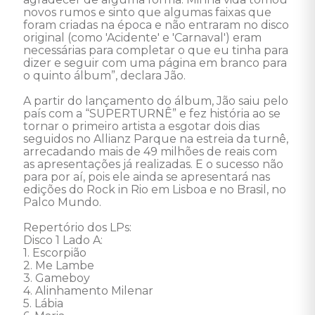
novos rumos e sinto que algumas faixas que 
foram criadas na época e não entraram no disco 
original (como 'Acidente' e 'Carnaval') eram 
necessárias para completar o que eu tinha para 
dizer e seguir com uma página em branco para 
o quinto álbum”, declara Jão. 

A partir do lançamento do álbum, Jão saiu pelo 
país com a “SUPERTURNÊ” e fez história ao se 
tornar o primeiro artista a esgotar dois dias 
seguidos no Allianz Parque na estreia da turnê, 
arrecadando mais de 49 milhões de reais com 
as apresentações já realizadas. E o sucesso não 
para por aí, pois ele ainda se apresentará nas 
edições do Rock in Rio em Lisboa e no Brasil, no 
Palco Mundo. 

Repertório dos LPs: 

Disco 1 Lado A: 

1. Escorpião 

2. Me Lambe 

3. Gameboy 

4. Alinhamento Milenar 

5. Lábia 
